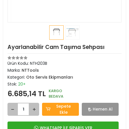
Ayarlanabilir Cam Taşıma Sehpası
Ürün Kodu:
NTH203B
Marka:
NTTools
Kategori:
Oto Servis Ekipmanları
Stok:
20+
KARGO
6.685,14 TL
BEDAVA
Sepete
Hemen Al
Ekle
WHATSAPP İLE SİPARİŞ VER