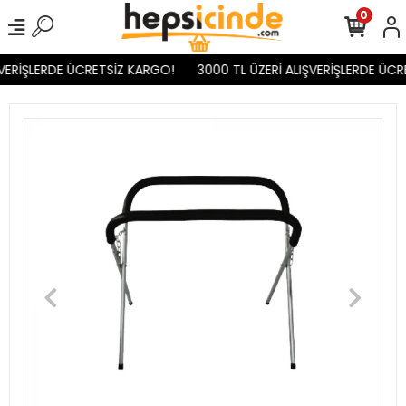
0
VERİŞLERDE ÜCRETSİZ KARGO!
3000 TL ÜZERİ ALIŞVERİŞLERDE ÜCR