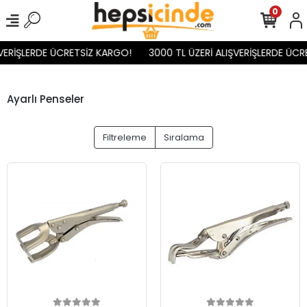
0
VERİŞLERDE ÜCRETSİZ KARGO!
3000 TL ÜZERİ ALIŞVERİŞLERDE ÜCR
Ayarlı Penseler
Filtreleme
Sıralama