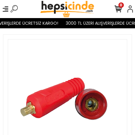
0
VERİŞLERDE ÜCRETSİZ KARGO!
3000 TL ÜZERİ ALIŞVERİŞLERDE ÜCR