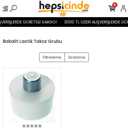
0
IŞVERİŞLERDE ÜCRETSİZ KARGO!
3000 TL ÜZERİ ALIŞVERİŞLERDE ÜC
Bakalit Lastik Takoz Grubu
Filtreleme
Sıralama