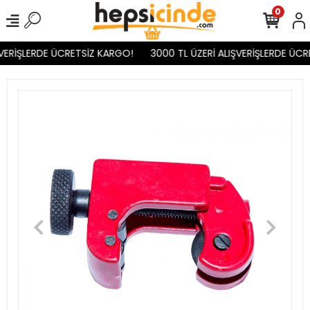
0
VERİŞLERDE ÜCRETSİZ KARGO!
3000 TL ÜZERİ ALIŞVERİŞLERDE ÜCR