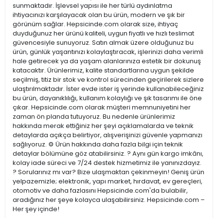
sunmaktadır. İşlevsel yapısı ile her türlü aydınlatma
ihtiyacınızı karşılayacak olan bu ürün, modern ve şık bir
görünüm sağlar. Hepsicinde.com olarak size, ihtiyaç
duyduğunuz her ürünü kaliteli, uygun fiyatlı ve hızlı teslimat
güvencesiyle sunuyoruz. Satın almak üzere olduğunuz bu
ürün, günlük yaşantınızı kolaylaştıracak, işlerinizi daha verimli
hale getirecek ya da yaşam alanlarınıza estetik bir dokunuş
katacaktır. Ürünlerimiz, kalite standartlarına uygun şekilde
seçilmiş, titiz bir stok ve kontrol sürecinden geçirilerek sizlere
ulaştırılmaktadır. İster evde ister iş yerinde kullanabileceğiniz
bu ürün, dayanıklılığı, kullanım kolaylığı ve şık tasarımı ile öne
çıkar. Hepsicinde.com olarak müşteri memnuniyetini her
zaman ön planda tutuyoruz. Bu nedenle ürünlerimiz
hakkında merak ettiğiniz her şeyi açıklamalarda ve teknik
detaylarda açıkça belirtiyor, alışverişinizi güvenle yapmanızı
sağlıyoruz. ⚙️ Ürün hakkında daha fazla bilgi için teknik
detaylar bölümüne göz atabilirsiniz. ? Aynı gün kargo imkânı,
kolay iade süreci ve 7/24 destek hizmetimiz ile yanınızdayız.
? Sorularınız mı var? Bize ulaşmaktan çekinmeyin! Geniş ürün
yelpazemizle; elektronik, yapı market, hırdavat, ev gereçleri,
otomotiv ve daha fazlasını Hepsicinde.com'da bulabilir,
aradığınız her şeye kolayca ulaşabilirsiniz. Hepsicinde.com –
Her şey içinde!