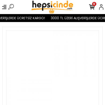
0
VERİŞLERDE ÜCRETSİZ KARGO!
3000 TL ÜZERİ ALIŞVERİŞLERDE ÜCR