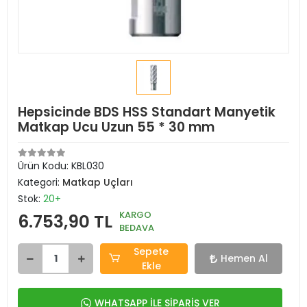
Hepsicinde BDS HSS Standart Manyetik
Matkap Ucu Uzun 55 * 30 mm
Ürün Kodu:
KBL030
Kategori:
Matkap Uçları
Stok:
20+
KARGO
6.753,90 TL
BEDAVA
Sepete
Hemen Al
Ekle
WHATSAPP İLE SİPARİŞ VER