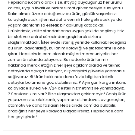
Hepsicinde.com olarak size, ihtiyaç duyduğunuz her ürünü
kaliteli, uygun fiyatlı ve hızlı teslimat güvencesiyle sunuyoruz.
Satın almak üzere olduğunuz bu ürün, günlük yaşantınızı
kolaylaştıracak, işlerinizi daha verimli hale getirecek ya da
yaşam alanlarınıza estetik bir dokunuş katacaktır.
Ürünlerimiz, kalite standartlarına uygun şekilde seçilmiş, titiz
bir stok ve kontrol sürecinden geçirilerek sizlere
ulaştırılmaktadır. İster evde ister iş yerinde kullanabileceğiniz
bu ürün, dayanıklılığı, kullanım kolaylığı ve şık tasarımı ile öne
çıkar. Hepsicinde.com olarak müşteri memnuniyetini her
zaman ön planda tutuyoruz. Bu nedenle ürünlerimiz
hakkında merak ettiğiniz her şeyi açıklamalarda ve teknik
detaylarda açıkça belirtiyor, alışverişinizi güvenle yapmanızı
sağlıyoruz. ⚙️ Ürün hakkında daha fazla bilgi için teknik
detaylar bölümüne göz atabilirsiniz. ? Aynı gün kargo imkânı,
kolay iade süreci ve 7/24 destek hizmetimiz ile yanınızdayız.
? Sorularınız mı var? Bize ulaşmaktan çekinmeyin! Geniş ürün
yelpazemizle; elektronik, yapı market, hırdavat, ev gereçleri,
otomotiv ve daha fazlasını Hepsicinde.com'da bulabilir,
aradığınız her şeye kolayca ulaşabilirsiniz. Hepsicinde.com –
Her şey içinde!