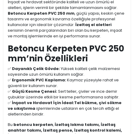
İnşaat ve hırdavat sektöründe kaliteli ve uzun ömürlü el
aletleri, işlerin verimli bir şekilde tamamlanmasını sağlar.
Betoncu Kerpeten PVC 250 mm
, güçlü yapısı, keskin çene
tasarımı ve ergonomik kavrama özelliğiyle profesyonel
kullanıcılar için ideal bir çözümdür.
İzeltaş el aletleri
serisinin önemli parçalarından biri olan bu kerpeten, inşaat
ve montaj işlemlerinde en iyi performansı sunar.
Betoncu Kerpeten PVC 250
mm’nin Özellikleri
✅
Dayanıklı Çelik Gövde:
Yüksek kaliteli çelik malzemesi
sayesinde uzun ömürlü kullanım sağlar.
✅
Ergonomik PVC Kaplama:
Kaymaz yüzeyiyle rahat ve
güvenli bir kullanım sunar.
✅
Güçlü Kesme Çenesi:
Sert teller, çiviler ve ince demir
çubuklar üzerinde etkili bir kesme performansına sahiptir.
✅
İnşaat ve Hırdavat İçin İdeal:
Tel bükme, çivi sökme
ve sıkıştırma
işlemlerinde ustaların en çok tercih ettiği el
aletlerinden biridir.
Bu
betoncu kerpeten
,
İzeltaş lokma takımı, İzeltaş
anahtar takımı, İzeltaş pense, İzeltaş kontrol kalemi,