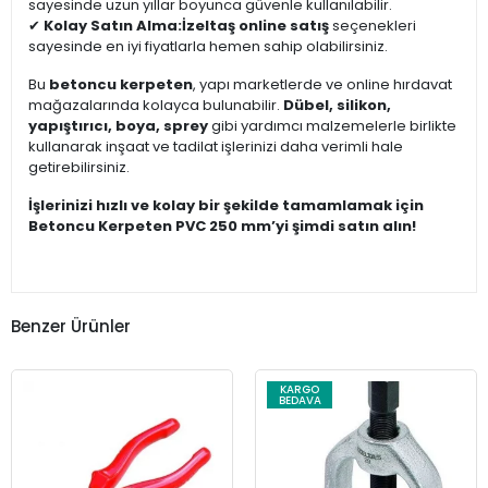
sayesinde uzun yıllar boyunca güvenle kullanılabilir.
✔
Kolay Satın Alma:
İzeltaş online satış
seçenekleri
sayesinde en iyi fiyatlarla hemen sahip olabilirsiniz.
Bu
betoncu kerpeten
, yapı marketlerde ve online hırdavat
mağazalarında kolayca bulunabilir.
Dübel, silikon,
yapıştırıcı, boya, sprey
gibi yardımcı malzemelerle birlikte
kullanarak inşaat ve tadilat işlerinizi daha verimli hale
getirebilirsiniz.
İşlerinizi hızlı ve kolay bir şekilde tamamlamak için
Betoncu Kerpeten PVC 250 mm’yi şimdi satın alın!
Benzer Ürünler
KARGO
BEDAVA