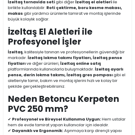
İzeltaş tornavida seti
gibi diğer
İzeltaş el aletleri
ile
birlikte kullanılabilir.
Roti çektirme, boru kesme makası,
makas
gibi yardımcı ürünlerle tamirat ve montaj işlerinde
büyük kolaylık sağlar.
İzeltaş El Aletleri ile
Profesyonel İşler
İzeltaş
, kalitesiyle tanınan ve profesyonellerin güvendiği bir
markadır.
İzeltaş lokma takımı fiyatları, İzeltaş pense
fiyatları
ve diğer ürünleri,
İzeltaş online satış
platformlarında kullanıcılarla buluşmaktadır.
İzeltaş ayarlı
pense, derin lokma takımı, İzeltaş gres pompası
gibi el
aletleriyle tamir, bakım ve montaj işlerini hızlı ve kolay bir
şekilde gerçekleştirebilirsiniz.
Neden Betoncu Kerpeten
PVC 250 mm?
✔
Profesyonel ve Bireysel Kullanıma Uygun:
Hem ustalar
hem de evde tamirat yapan kullanıcılar için idealdir.
✔
Dayanıklı ve Ergonomik:
Aşınmaya karşı dirençli yapısı