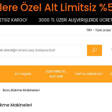
ere Özel Alt Limitsiz %
SİZ KARGO!
3000 TL ÜZERİ ALIŞVERİŞLERDE ÜCRETSİ
TRY - Türk Lirası
ELEKTRİKLİ EL
EV YAŞAM
YAPI & HIRDAVAT
O
ALETLERİ
Boru Bükme Makineleri
kme Makineleri