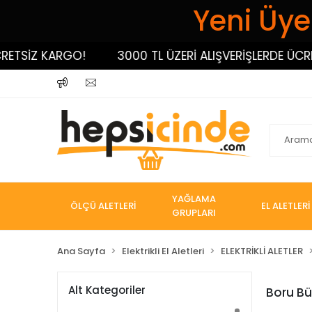
Yeni Üyel
ETSİZ KARGO!
3000 TL ÜZERİ ALIŞVERİŞLERDE ÜCRET
YAĞLAMA
ÖLÇÜ ALETLERİ
EL ALETLERİ
GRUPLARI
Ana Sayfa
Elektrikli El Aletleri
ELEKTRİKLİ ALETLER
Alt Kategoriler
Boru Bü