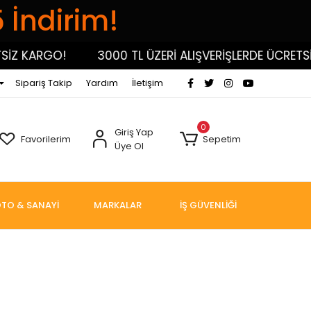
5 İndirim!
Z KARGO!
3000 TL ÜZERİ ALIŞVERİŞLERDE ÜCRETSİZ
Sipariş Takip
Yardım
İletişim
0
Giriş Yap
Favorilerim
Sepetim
Üye Ol
TO & SANAYİ
MARKALAR
İŞ GÜVENLİĞİ