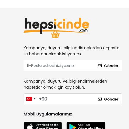
Kırıcı Deliciler
Elektrikli Polisaj Makineleri
Karıştırıcılar
SICAK HAVA TABANCALARI
Kalem Havyalar
İnşaat Malzemleri
Kampanya, duyuru, bilgilendirmelerden e-posta
ile haberdar olmak istiyorum.
Pistonlu Hava Kompresörleri
Sessiz & Yağsız Kompresörler
Gönder
Yüksek Hızlı Sessiz Ve Yağsız
Kompresörler
Kampanya, duyuru ve bilgilendirmelerden
ENDÜSTRİYEL VİDALI HAVA
haberdar olmak için kayıt olun.
KOMPRESÖRÜ
Gönder
Elektrikli Paftalar
İnşaat Makinaları
Mobil Uygulamalarımız
Jeneratörler
Benzinli Motorlar