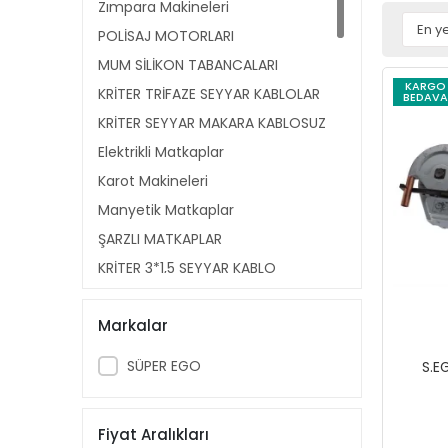
Zımpara Makineleri
POLİSAJ MOTORLARI
MUM SİLİKON TABANCALARI
KARGO
KRİTER TRİFAZE SEYYAR KABLOLAR
BEDAVA
KRİTER SEYYAR MAKARA KABLOSUZ
Elektrikli Matkaplar
Karot Makineleri
Manyetik Matkaplar
ŞARZLI MATKAPLAR
KRİTER 3*1,5 SEYYAR KABLO
MAKARALARI
PPRC KAYNAK MAKİNA AKSAM
Markalar
Kaynak Makineleri
SÜPER EGO
S.E
Boru Bükme Makineleri
Tezgah Tipi Pafta Makineleri
Fiyat Aralıkları
Boru Temizleme Makinaları