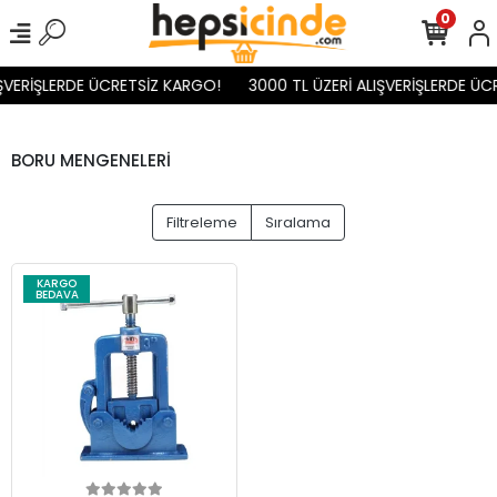
0
ŞVERİŞLERDE ÜCRETSİZ KARGO!
3000 TL ÜZERİ ALIŞVERİŞLERDE ÜC
BORU MENGENELERİ
Filtreleme
Sıralama
KARGO
BEDAVA