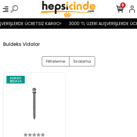
0
IŞVERİŞLERDE ÜCRETSİZ KARGO!
3000 TL ÜZERİ ALIŞVERİŞLERDE ÜC
Buldeks Vidalar
Filtreleme
Sıralama
KARGO
BEDAVA