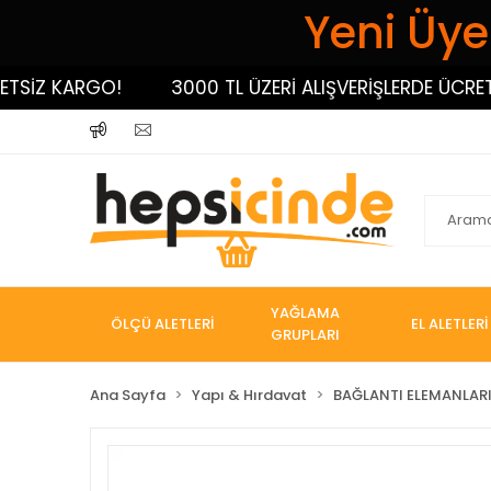
Yeni Üyel
SİZ KARGO!
3000 TL ÜZERİ ALIŞVERİŞLERDE ÜCRETSİ
YAĞLAMA
ÖLÇÜ ALETLERİ
EL ALETLERİ
GRUPLARI
Ana Sayfa
Yapı & Hırdavat
BAĞLANTI ELEMANLAR