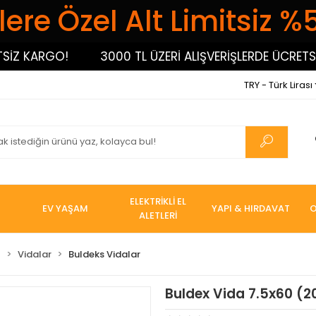
ere Özel Alt Limitsiz %
Z KARGO!
3000 TL ÜZERİ ALIŞVERİŞLERDE ÜCRETSİZ
TRY - Türk Lirası
ELEKTRİKLİ EL
EV YAŞAM
YAPI & HIRDAVAT
O
ALETLERİ
I
Vidalar
Buldeks Vidalar
Buldex Vida 7.5x60 (2