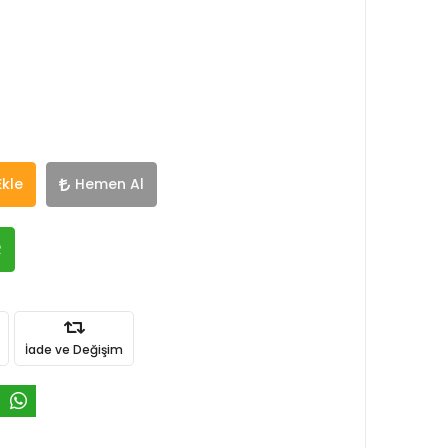
Ekle
Hemen Al
R
İade ve Değişim