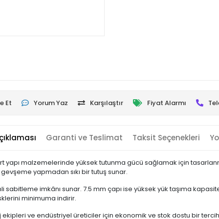
e Et
Yorum Yaz
Karşılaştır
Fiyat Alarmı
Tel
çıklaması
Garanti ve Teslimat
Taksit Seçenekleri
Yo
 sert yapı malzemelerinde yüksek tutunma gücü sağlamak için tasarlanm
 gevşeme yapmadan sıkı bir tutuş sunar.
sabitleme imkânı sunar. 7.5 mm çapı ise yüksek yük taşıma kapasitesi 
klerini minimuma indirir.
ekipleri ve endüstriyel üreticiler için ekonomik ve stok dostu bir tercih