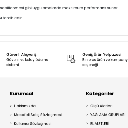
ara sabitlenmesi gibi uygulamalarda maksimum performans sunar.
ı tercih edin.
Güvenli Alışveriş
Geniş Ürün Yelpazesi
Güvenli ve kolay ödeme
Binlerce ürün ve kampan
sistemi
seçeneği
Kurumsal
Kategoriler
Hakkımızda
Ölçü Aletleri
Mesafeli Satış Sözleşmesi
YAĞLAMA GRUPLARI
Kullanıcı Sözleşmesi
EL ALETLERİ