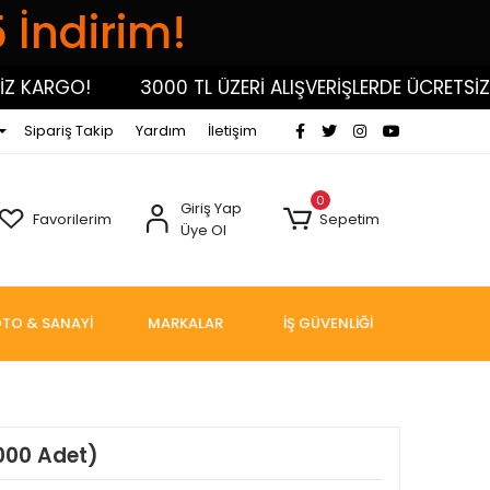
5 İndirim!
 KARGO!
3000 TL ÜZERİ ALIŞVERİŞLERDE ÜCRETSİZ K
Sipariş Takip
Yardım
İletişim
0
Giriş Yap
Favorilerim
Sepetim
Üye Ol
TO & SANAYİ
MARKALAR
İŞ GÜVENLİĞİ
000 Adet)