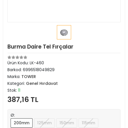
Burma Daire Tel Fırçalar
Ürün Kodu:
LK-460
Barkod:
6996518049829
Marka:
TOWER
Kategori:
Genel Hırdavat
Stok:
11
387,16 TL
Ø:
200mm
125mm
150mm
115mm