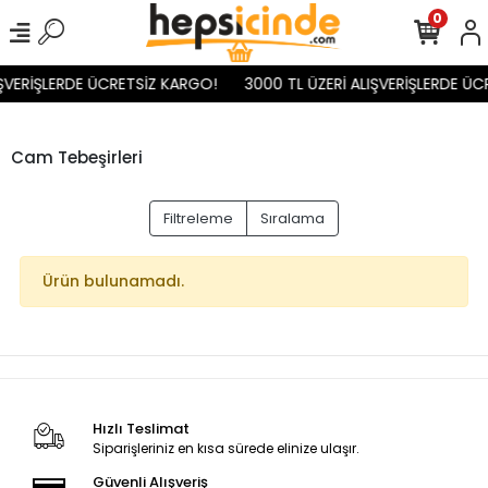
0
IŞVERİŞLERDE ÜCRETSİZ KARGO!
3000 TL ÜZERİ ALIŞVERİŞLERDE ÜC
Cam Tebeşirleri
Filtreleme
Sıralama
Ürün bulunamadı.
Hızlı Teslimat
Siparişleriniz en kısa sürede elinize ulaşır.
Güvenli Alışveriş