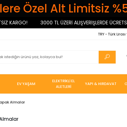
ere Özel Alt Limitsiz %
Z KARGO!
3000 TL ÜZERİ ALIŞVERİŞLERDE ÜCRETSİZ
TRY - Türk Lirası
ELEKTRİKLİ EL
EV YAŞAM
YAPI & HIRDAVAT
O
ALETLERİ
apak Almalar
Almalar