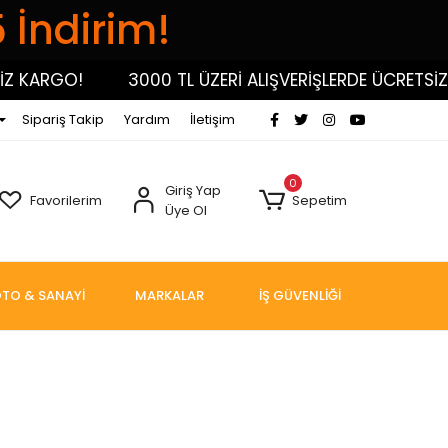
5 İndirim!
 KARGO!
3000 TL ÜZERİ ALIŞVERİŞLERDE ÜCRETSİZ K
Sipariş Takip
Yardım
İletişim
0
Giriş Yap
Favorilerim
Sepetim
Üye Ol
TO & SANAYİ
MARKALAR
İŞ GÜVENLİĞİ