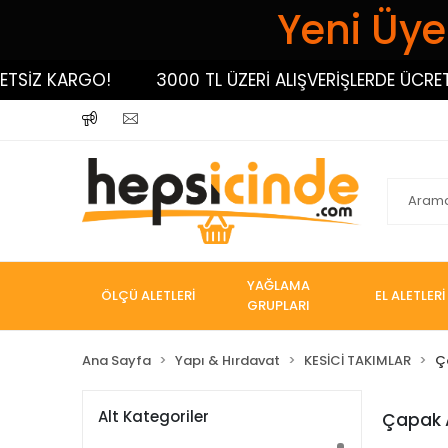
Yeni Üyel
SİZ KARGO!
3000 TL ÜZERİ ALIŞVERİŞLERDE ÜCRETSİ
YAĞLAMA
ÖLÇÜ ALETLERİ
EL ALETLERİ
GRUPLARI
Ana Sayfa
Yapı & Hırdavat
KESİCİ TAKIMLAR
Ç
Alt Kategoriler
Çapak 