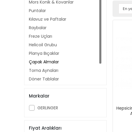
Mors Konik & Kovanlar
Puntalar
Kılavuz ve Paftalar
Raybalar
Freze Uçları
Helicoil Grubu
Planya Bıçaklar
Çapak Almalar
Torna Aynaları
Döner Tablalar
Kalıp Bağlama Setleri
Markalar
Kesici Grubu
GERLINGER
Hepsici
Fiyat Aralıkları