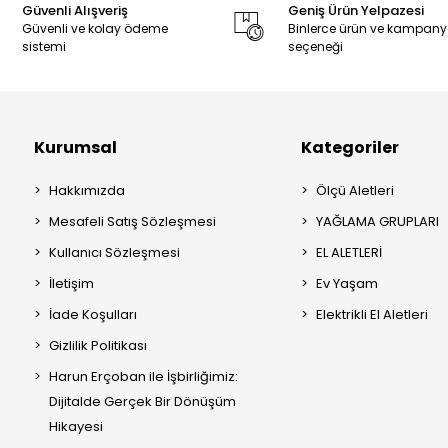
Güvenli Alışveriş
Geniş Ürün Yelpazesi
Güvenli ve kolay ödeme
Binlerce ürün ve kampan
sistemi
seçeneği
Kurumsal
Kategoriler
Hakkımızda
Ölçü Aletleri
Mesafeli Satış Sözleşmesi
YAĞLAMA GRUPLARI
Kullanıcı Sözleşmesi
EL ALETLERİ
İletişim
Ev Yaşam
İade Koşulları
Elektrikli El Aletleri
Gizlilik Politikası
Harun Erçoban ile İşbirliğimiz:
Dijitalde Gerçek Bir Dönüşüm
Hikayesi