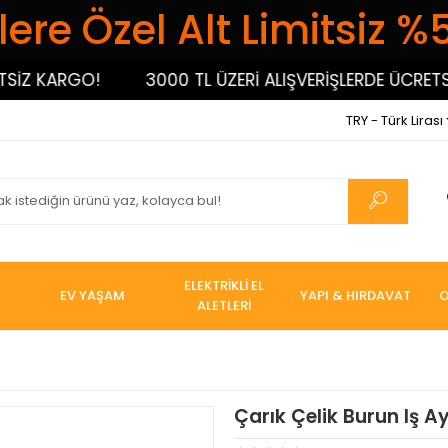
ere Özel Alt Limitsiz %
 KARGO!
3000 TL ÜZERİ ALIŞVERİŞLERDE ÜCRETSİZ 
TRY - Türk Lirası
ELEKTRİKLİ EL
EV YAŞAM
YAPI & HIRDAVAT
O
ALETLERİ
Çarık Çelik Burun Iş A