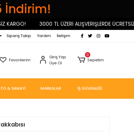
5 İndirim!
KARGO!
3000 TL ÜZERİ ALIŞVERİŞLERDE ÜCRETSİZ KA
Sipariş Takip
Yardım
İletişim
0
Giriş Yap
Favorilerim
Sepetim
Üye Ol
TO & SANAYİ
MARKALAR
İŞ GÜVENLİĞİ
yakkabısı