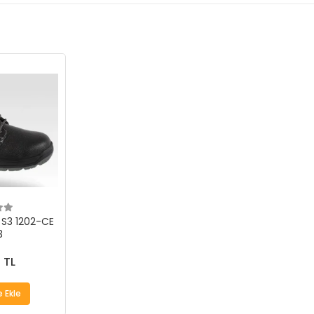
 S3 1202-CE
3
 TL
 Ekle