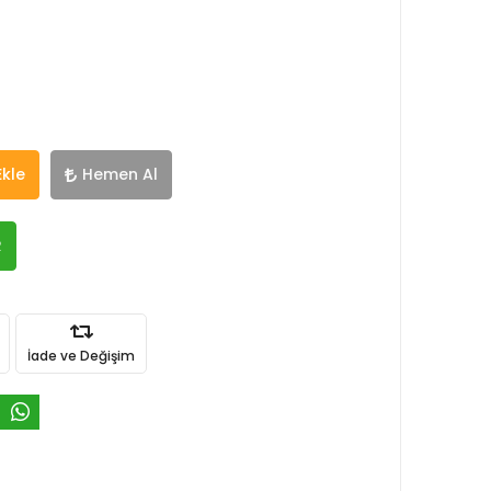
Ekle
Hemen Al
R
İade ve Değişim