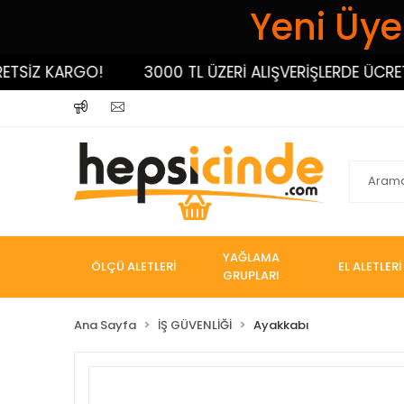
Yeni Üyel
İZ KARGO!
3000 TL ÜZERİ ALIŞVERİŞLERDE ÜCRETSİZ
YAĞLAMA
ÖLÇÜ ALETLERİ
EL ALETLERİ
GRUPLARI
Ana Sayfa
İŞ GÜVENLİĞİ
Ayakkabı