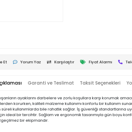
e Et
Yorum Yaz
Karşılaştır
Fiyat Alarmı
Tel
çıklaması
Garanti ve Teslimat
Taksit Seçenekleri
Yo
alışanların ayaklarını darbelere ve zorlu koşullara karşı korumak amacı
erden korurken, kaliteli malzeme kullanımı konforlu bir kullanım sun
un süreli kullanımlarda bile rahatlık sağlar. İş güvenliği standartlarına
çin ideal bir tercihtir. Sağlam ve ergonomik tasarımıyla gün boyu konfo
azgeçilmez bir ekipmandır.