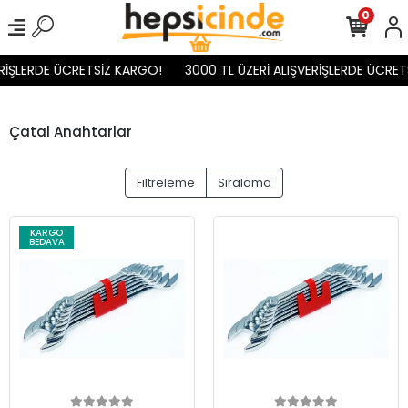
0
İŞLERDE ÜCRETSİZ KARGO!
3000 TL ÜZERİ ALIŞVERİŞLERDE ÜCRETS
Çatal Anahtarlar
Filtreleme
Sıralama
KARGO
BEDAVA