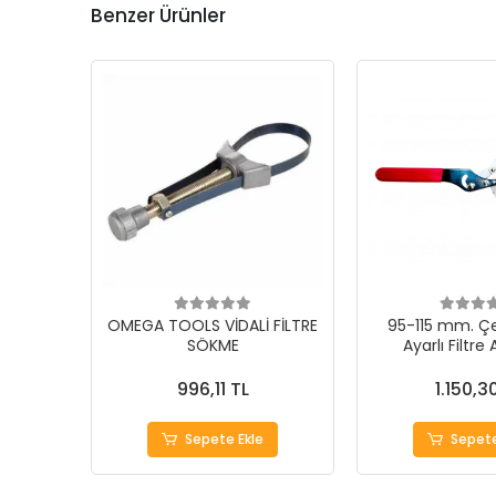
Benzer Ürünler
OMEGA TOOLS VİDALİ FİLTRE
95-115 mm. Ç
SÖKME
Ayarlı Filtre
996,11 TL
1.150,3
Sepete Ekle
Sepete