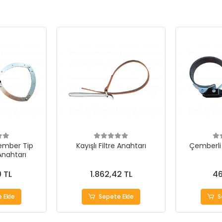
ember Tip
Kayışlı Filtre Anahtarı
Çemberli 
 Anahtarı
0 TL
1.862,42 TL
46
 Ekle
Sepete Ekle
S