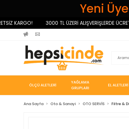
Yeni Üyel
İZ KARGO!
3000 TL ÜZERİ ALIŞVERİŞLERDE ÜCRETSİZ
YAĞLAMA
ÖLÇÜ ALETLERİ
EL ALETLERİ
GRUPLARI
Ana Sayfa
Oto & Sanayi
OTO SERVİS
Filtre & 