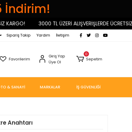
5 İndirim!
KARGO!
3000 TL ÜZERİ ALIŞVERİŞLERDE ÜCRETSİZ KA
Sipariş Takip
Yardım
İletişim
0
Giriş Yap
Favorilerim
Sepetim
Üye Ol
TO & SANAYİ
MARKALAR
İŞ GÜVENLİĞİ
ltre Anahtarı