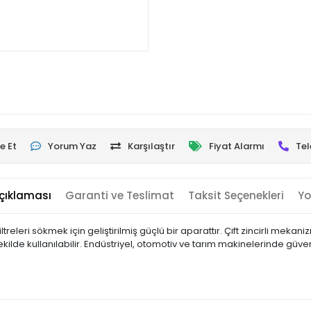
e Et
Yorum Yaz
Karşılaştır
Fiyat Alarmı
Tel
çıklaması
Garanti ve Teslimat
Taksit Seçenekleri
Yo
ış filtreleri sökmek için geliştirilmiş güçlü bir aparattır. Çift zincirli me
de kullanılabilir. Endüstriyel, otomotiv ve tarım makinelerinde güvenle k