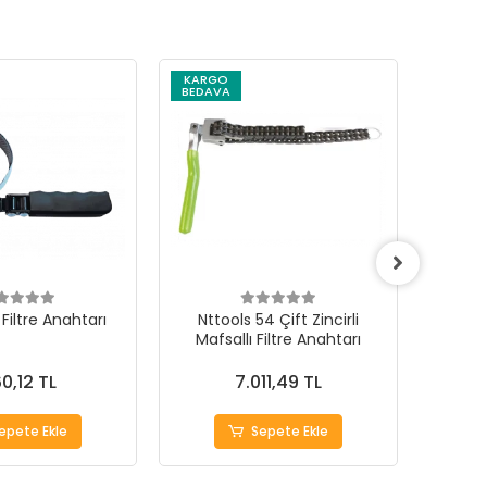
KARGO
KARG
BEDAVA
BEDAV
Filtre Anahtarı
Nttools 54 Çift Zincirli
* 1
Mafsallı Filtre Anahtarı
Ç
0,12 TL
7.011,49 TL
epete Ekle
Sepete Ekle