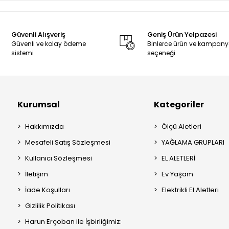
Güvenli Alışveriş
Geniş Ürün Yelpazesi
Güvenli ve kolay ödeme
Binlerce ürün ve kampan
sistemi
seçeneği
Kurumsal
Kategoriler
Hakkımızda
Ölçü Aletleri
Mesafeli Satış Sözleşmesi
YAĞLAMA GRUPLARI
Kullanıcı Sözleşmesi
EL ALETLERİ
İletişim
Ev Yaşam
İade Koşulları
Elektrikli El Aletleri
Gizlilik Politikası
Harun Erçoban ile İşbirliğimiz: