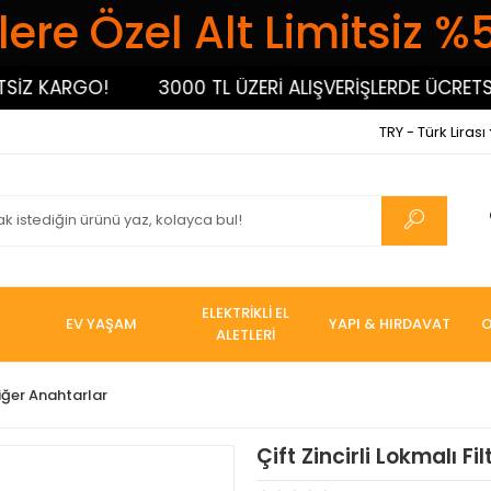
ere Özel Alt Limitsiz %
 KARGO!
3000 TL ÜZERİ ALIŞVERİŞLERDE ÜCRETSİZ 
TRY - Türk Lirası
ELEKTRİKLİ EL
EV YAŞAM
YAPI & HIRDAVAT
O
ALETLERİ
Diğer Anahtarlar
Çift Zincirli Lokmalı Fi