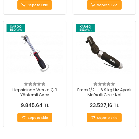
Sepete Ekle
Sepete Ekle
KARGO
KARGO
BEDAVA
BEDAVA
Hepsicinde Werka Çift
Emax 1/2'' - 6.9 kg Hız Ayarlı
Yöntemli Cırcır
Mafsallı Cırcır Kol
9.845,64 TL
23.527,16 TL
Sepete Ekle
Sepete Ekle