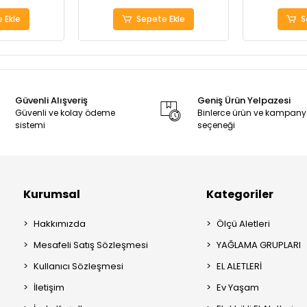
 Ekle
Sepete Ekle
S
Güvenli Alışveriş
Geniş Ürün Yelpazesi
Güvenli ve kolay ödeme
Binlerce ürün ve kampan
sistemi
seçeneği
Kurumsal
Kategoriler
Hakkımızda
Ölçü Aletleri
Mesafeli Satış Sözleşmesi
YAĞLAMA GRUPLARI
Kullanıcı Sözleşmesi
EL ALETLERİ
İletişim
Ev Yaşam