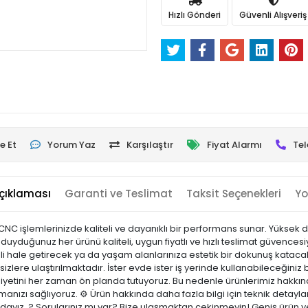
Hızlı Gönderi
Güvenli Alışveriş
e Et
Yorum Yaz
Karşılaştır
Fiyat Alarmı
Tel
çıklaması
Garanti ve Teslimat
Taksit Seçenekleri
Yo
CNC işlemlerinizde kaliteli ve dayanıklı bir performans sunar. Yükse
 duyduğunuz her ürünü kaliteli, uygun fiyatlı ve hızlı teslimat güvenc
mli hale getirecek ya da yaşam alanlarınıza estetik bir dokunuş katacak
 sizlere ulaştırılmaktadır. İster evde ister iş yerinde kullanabileceğiniz b
yetini her zaman ön planda tutuyoruz. Bu nedenle ürünlerimiz hakkınd
pmanızı sağlıyoruz. ⚙️ Ürün hakkında daha fazla bilgi için teknik detayl
zdayız. ? Sorularınız mı var? Bize ulaşmaktan çekinmeyin! Geniş ürün y