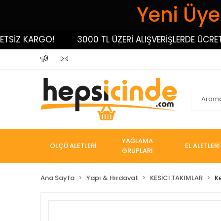
Yeni Üyel
İZ KARGO!
3000 TL ÜZERİ ALIŞVERİŞLERDE ÜCRETSİZ
YAĞLAMA
ÖLÇÜ ALETLERİ
EL ALETLERİ
GRUPLARI
Ana Sayfa
Yapı & Hırdavat
KESİCİ TAKIMLAR
K