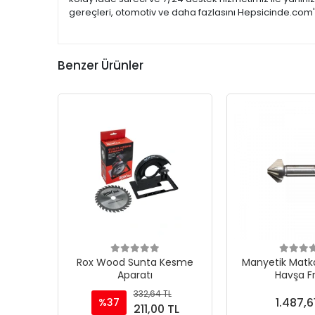
gereçleri, otomotiv ve daha fazlasını Hepsicinde.com'd
Benzer Ürünler
Rox Wood Sunta Kesme
Manyetik Matka
Aparatı
Havşa F
332,64 TL
1.487,6
%37
211,00 TL