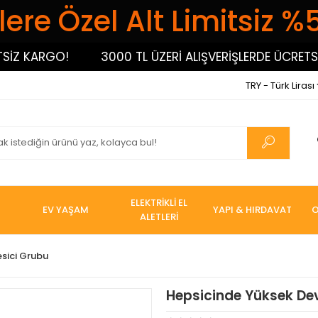
ere Özel Alt Limitsiz %
 KARGO!
3000 TL ÜZERİ ALIŞVERİŞLERDE ÜCRETSİZ 
TRY - Türk Lirası
ELEKTRİKLİ EL
EV YAŞAM
YAPI & HIRDAVAT
O
ALETLERİ
esici Grubu
Hepsicinde Yüksek Dev