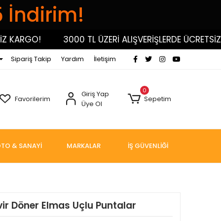
5 İndirim!
KARGO!
3000 TL ÜZERİ ALIŞVERİŞLERDE ÜCRETSİZ KA
Sipariş Takip
Yardım
İletişim
0
Giriş Yap
Favorilerim
Sepetim
Üye Ol
TO & SANAYİ
MARKALAR
İŞ GÜVENLİĞİ
ir Döner Elmas Uçlu Puntalar