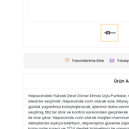
Favorilerime Ekle
Tavsiy
Ürün A
Hepsicindeki Yüksek Devir Döner Elmas Uçlu Puntalar, 
ideal bir seçimdir. Hepsicinde.com olarak size, ihtiyaç
günlük yaşantınızı kolaylaştıracak, işlerinizi daha veri
seçilmiş, titiz bir stok ve kontrol sürecinden geçirilerek
ile öne çıkar. Hepsicinde.com olarak müşteri memnuni
detaylarda açıkça belirtiyor, alışverişinizi güvenle ya
kolay iade süreci ve 7/24 destek hizmetimiz ile yanını