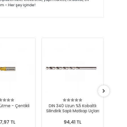
om – Her şey içinde!
ütme - Çentikli
DIN 340 Uzun %5 Kobaltlı
CONE F 
Silindirik Saplı Matkap Uçları
Karb
7,97 TL
94,41 TL