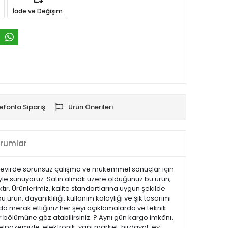
İade ve Değişim
efonla Sipariş
Ürün Önerileri
rumlar
k devirde sorunsuz çalışma ve mükemmel sonuçlar için
esiyle sunuyoruz. Satın almak üzere olduğunuz bu ürün,
tır. Ürünlerimiz, kalite standartlarına uygun şekilde
u ürün, dayanıklılığı, kullanım kolaylığı ve şık tasarımı
a merak ettiğiniz her şeyi açıklamalarda ve teknik
ar bölümüne göz atabilirsiniz. ? Aynı gün kargo imkânı,
elpazemizle; elektronik, yapı market, hırdavat, ev