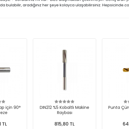
a bulabilir, aradığınız her şeye kolayca ulaşabilirsiniz. Hepsicinde.c
p için 90°
DIN212 %5 Kobaltlı Makine
Punta Çür
reze
Raybası
1 TL
815,80 TL
64