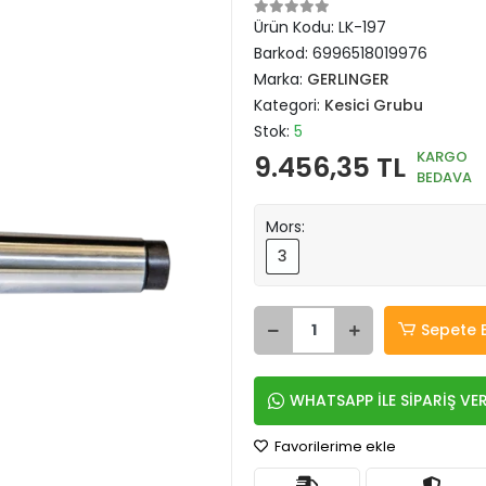
Ürün Kodu:
LK-197
Barkod:
6996518019976
Marka:
GERLINGER
Kategori:
Kesici Grubu
Stok:
5
KARGO
9.456,35 TL
BEDAVA
Mors:
3
Sepete 
WHATSAPP İLE SİPARİŞ VE
Favorilerime ekle