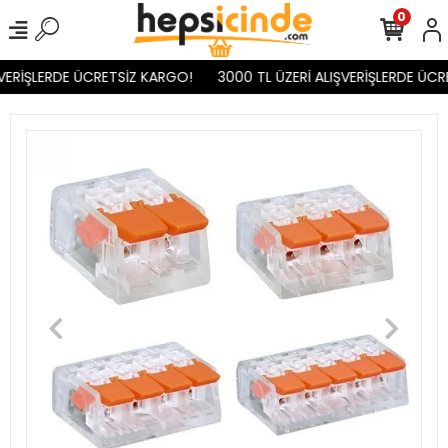
0
VERİŞLERDE ÜCRETSİZ KARGO!
3000 TL ÜZERİ ALIŞVERİŞLERDE ÜCR