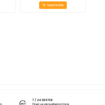
Sepete Ekle
7 / 24 DESTEK
ya
Öneri ve şikayetlerinizi bize