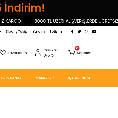
5 İndirim!
 KARGO!
3000 TL ÜZERİ ALIŞVERİŞLERDE ÜCRETSİZ K
Sipariş Takip
Yardım
İletişim
0
Giriş Yap
Favorilerim
Sepetim
Üye Ol
TO & SANAYİ
MARKALAR
İŞ GÜVENLİĞİ