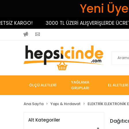
Yeni Üyel
SİZ KARGO!
3000 TL ÜZERİ ALIŞVERİŞLERDE ÜCRETS
YAĞLAMA
ÖLÇÜ ALETLERİ
EL ALETLERİ
GRUPLARI
Ana Sayfa
Yapı & Hırdavat
ELEKTRİK ELEKTRONİK E
Alt Kategoriler
Dağıtıcı