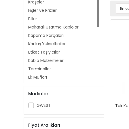
Kroşeler
Fişler ve Prizler
Piller
Makaralı Uzatma Kablolar
Kapama Parçaları
Kartuş Yükselticiler
Etiket Taşıyıcılar
Kablo Malzemeleri
Terminaller
Ek Mufları
Klemensler
Markalar
Montaj Rayları
Otomat Baraları
GWEST
Tek Kut
Dağıtıcı Üniteler
Makaronlar
Fiyat Aralıkları
Butonlar ve Aksesuarları