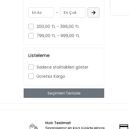
Mikro Switch, Limit Switch
-
Kumandalar ve Kumanda Kutuları
Voltmetre ve Ampermetre
200,00 TL - 399,00 TL
Sinyaller ve Sirenler
799,00 TL - 999,00 TL
Buzzer
Pedallar
Listeleme
Termostatlar
Potansiyometreler
Sadece stoktakileri göster
Elektrikli Grubu
Ücretsiz Kargo
Yedek Parça
Seçimleri Temizle
Hızlı Teslimat
Siparişleriniz en kısa sürede elinize