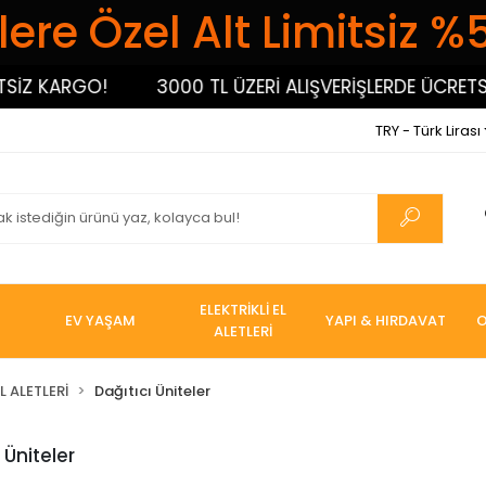
ere Özel Alt Limitsiz %
İZ KARGO!
3000 TL ÜZERİ ALIŞVERİŞLERDE ÜCRETSİZ
TRY - Türk Lirası
ELEKTRİKLİ EL
EV YAŞAM
YAPI & HIRDAVAT
O
ALETLERİ
L ALETLERİ
Dağıtıcı Üniteler
 Üniteler