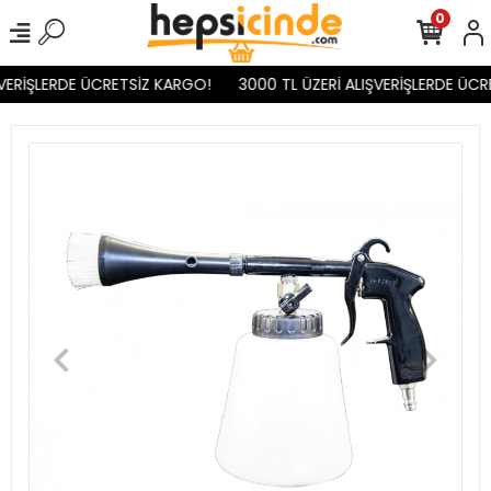
0
VERİŞLERDE ÜCRETSİZ KARGO!
3000 TL ÜZERİ ALIŞVERİŞLERDE ÜCR