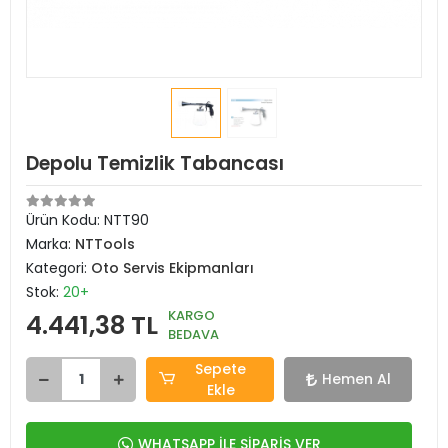
Depolu Temizlik Tabancası
Ürün Kodu:
NTT90
Marka:
NTTools
Kategori:
Oto Servis Ekipmanları
Stok:
20+
KARGO
4.441,38 TL
BEDAVA
Sepete
Hemen Al
Ekle
WHATSAPP İLE SİPARİŞ VER