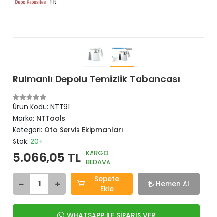
Rulmanlı Depolu Temizlik Tabancası
Ürün Kodu:
NTT91
Marka:
NTTools
Kategori:
Oto Servis Ekipmanları
Stok:
20+
KARGO
5.066,05 TL
BEDAVA
Sepete
Hemen Al
Ekle
WHATSAPP İLE SİPARİŞ VER