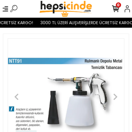
0
ÜCRETSİZ KARGO!
3000 TL ÜZERİ ALIŞVERİŞLERDE ÜCRETSİZ KARGO