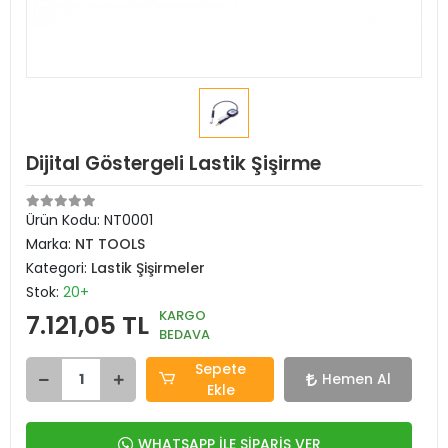
Dijital Göstergeli Lastik Şişirme
Ürün Kodu:
NT0001
Marka:
NT TOOLS
Kategori:
Lastik Şişirmeler
Stok:
20+
KARGO
7.121,05 TL
BEDAVA
Sepete
Hemen Al
Ekle
WHATSAPP İLE SİPARİŞ VER