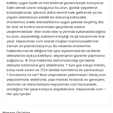
kaliteli, uygun fiyatlı ve hızlı teslimat güvencesiyle sunuyoruz.
Satın almak üzere olduğunuz bu ürün, günlük yaşantınızı
kolaylaştıracak, işlerinizi daha verimli hale getirecek ya da
yaşam alanlarınıza estetik bir dokunuş katacaktır.
Ürünlerimiz, kalite standartlarına uygun şekilde seçilmiş, titiz
bir stok ve kontrol sürecinden geçirilerek sizlere
ulaştırılmaktadır. İster evde ister iş yerinde kullanabileceğiniz
bu ürün, dayanıklılığı, kullanım kolaylığı ve şık tasarımı ile öne
çıkar. Hepsicinde.com olarak müşteri memnuniyetini her
zaman ön planda tutuyoruz. Bu nedenle ürünlerimiz
hakkında merak ettiğiniz her şeyi açıklamalarda ve teknik
detaylarda açıkça belirtiyor, alışverişinizi güvenle yapmanızı
sağlıyoruz. ⚙️ Ürün hakkında daha fazla bilgi için teknik
detaylar bölümüne göz atabilirsiniz. ? Aynı gün kargo imkânı,
kolay iade süreci ve 7/24 destek hizmetimiz ile yanınızdayız.
? Sorularınız mı var? Bize ulaşmaktan çekinmeyin! Geniş ürün
yelpazemizle; elektronik, yapı market, hırdavat, ev gereçleri,
otomotiv ve daha fazlasını Hepsicinde.com'da bulabilir,
aradığınız her şeye kolayca ulaşabilirsiniz. Hepsicinde.com –
Her şey içinde!