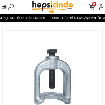
0
VERİŞLERDE ÜCRETSİZ KARGO!
3000 TL ÜZERİ ALIŞVERİŞLERDE ÜCR