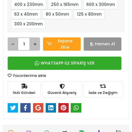
400 x 230mm
250 x 165mm
600 x 300mm
63 x 40mm
80 x 50mm
125 x 80mm
300 x 200mm
Sepete
Hemen Al
Ekle
WHATSAPP İLE SİPARİŞ VER
Favorilerime ekle
Hızlı Gönderi
Güvenli Alışveriş
İade ve Değişim