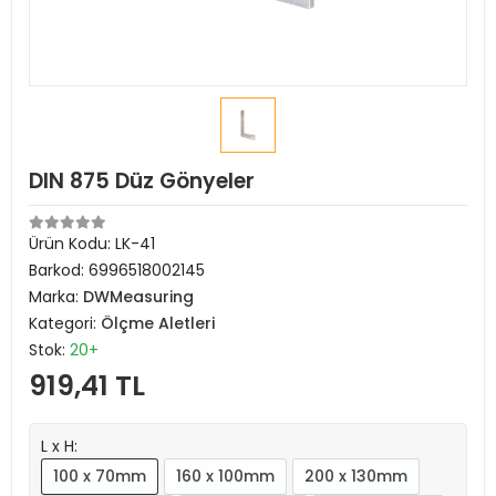
DIN 875 Düz Gönyeler
Ürün Kodu:
LK-41
Barkod:
6996518002145
Marka:
DWMeasuring
Kategori:
Ölçme Aletleri
Stok:
20+
919,41 TL
L x H:
100 x 70mm
160 x 100mm
200 x 130mm