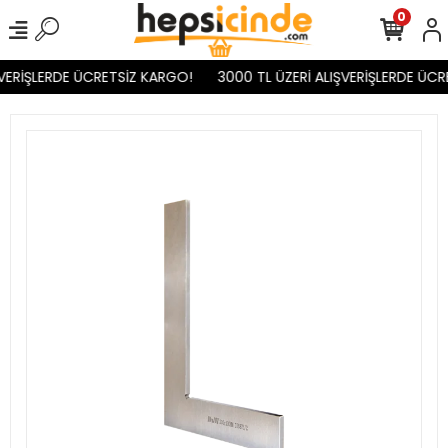
0
VERİŞLERDE ÜCRETSİZ KARGO!
3000 TL ÜZERİ ALIŞVERİŞLERDE ÜCR