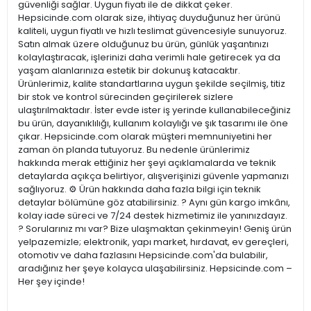
güvenliği sağlar. Uygun fiyatı ile de dikkat çeker.
Hepsicinde.com olarak size, ihtiyaç duyduğunuz her ürünü
kaliteli, uygun fiyatlı ve hızlı teslimat güvencesiyle sunuyoruz.
Satın almak üzere olduğunuz bu ürün, günlük yaşantınızı
kolaylaştıracak, işlerinizi daha verimli hale getirecek ya da
yaşam alanlarınıza estetik bir dokunuş katacaktır.
Ürünlerimiz, kalite standartlarına uygun şekilde seçilmiş, titiz
bir stok ve kontrol sürecinden geçirilerek sizlere
ulaştırılmaktadır. İster evde ister iş yerinde kullanabileceğiniz
bu ürün, dayanıklılığı, kullanım kolaylığı ve şık tasarımı ile öne
çıkar. Hepsicinde.com olarak müşteri memnuniyetini her
zaman ön planda tutuyoruz. Bu nedenle ürünlerimiz
hakkında merak ettiğiniz her şeyi açıklamalarda ve teknik
detaylarda açıkça belirtiyor, alışverişinizi güvenle yapmanızı
sağlıyoruz. ⚙️ Ürün hakkında daha fazla bilgi için teknik
detaylar bölümüne göz atabilirsiniz. ? Aynı gün kargo imkânı,
kolay iade süreci ve 7/24 destek hizmetimiz ile yanınızdayız.
? Sorularınız mı var? Bize ulaşmaktan çekinmeyin! Geniş ürün
yelpazemizle; elektronik, yapı market, hırdavat, ev gereçleri,
otomotiv ve daha fazlasını Hepsicinde.com'da bulabilir,
aradığınız her şeye kolayca ulaşabilirsiniz. Hepsicinde.com –
Her şey içinde!