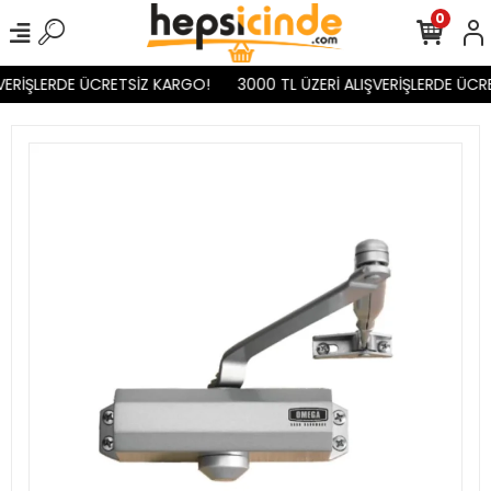
0
VERİŞLERDE ÜCRETSİZ KARGO!
3000 TL ÜZERİ ALIŞVERİŞLERDE ÜCR