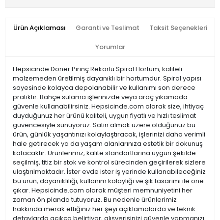
Ürün Açıklaması
Garanti ve Teslimat
Taksit Seçenekleri
Yorumlar
Hepsicinde Döner Pirinç Rekorlu Spiral Hortum, kaliteli
malzemeden üretilmiş dayanıklı bir hortumdur. Spiral yapısı
sayesinde kolayca depolanabilir ve kullanımı son derece
pratiktir. Bahçe sulama işlerinizde veya araç yıkamada
güvenle kullanabilirsiniz. Hepsicinde.com olarak size, ihtiyaç
duyduğunuz her ürünü kaliteli, uygun fiyatlı ve hızlı teslimat
güvencesiyle sunuyoruz. Satın almak üzere olduğunuz bu
ürün, günlük yaşantınızı kolaylaştıracak, işlerinizi daha verimli
hale getirecek ya da yaşam alanlarınıza estetik bir dokunuş
katacaktır. Ürünlerimiz, kalite standartlarına uygun şekilde
seçilmiş, titiz bir stok ve kontrol sürecinden geçirilerek sizlere
ulaştırılmaktadır. İster evde ister iş yerinde kullanabileceğiniz
bu ürün, dayanıklılığı, kullanım kolaylığı ve şık tasarımı ile öne
çıkar. Hepsicinde.com olarak müşteri memnuniyetini her
zaman ön planda tutuyoruz. Bu nedenle ürünlerimiz
hakkında merak ettiğiniz her şeyi açıklamalarda ve teknik
detaylarda açıkça belirtiyor, alışverişinizi güvenle yapmanızı