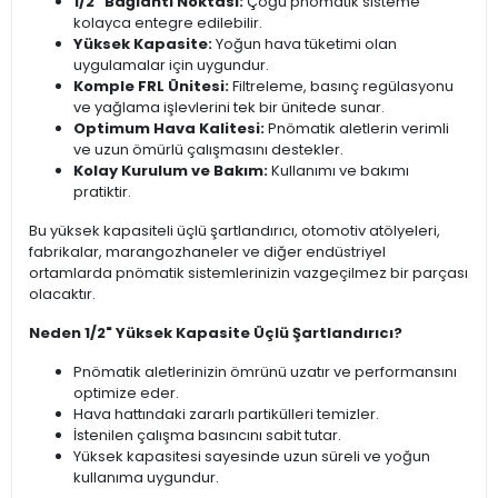
1/2" Bağlantı Noktası:
Çoğu pnömatik sisteme
kolayca entegre edilebilir.
Yüksek Kapasite:
Yoğun hava tüketimi olan
uygulamalar için uygundur.
Komple FRL Ünitesi:
Filtreleme, basınç regülasyonu
ve yağlama işlevlerini tek bir ünitede sunar.
Optimum Hava Kalitesi:
Pnömatik aletlerin verimli
ve uzun ömürlü çalışmasını destekler.
Kolay Kurulum ve Bakım:
Kullanımı ve bakımı
pratiktir.
Bu yüksek kapasiteli üçlü şartlandırıcı, otomotiv atölyeleri,
fabrikalar, marangozhaneler ve diğer endüstriyel
ortamlarda pnömatik sistemlerinizin vazgeçilmez bir parçası
olacaktır.
Neden 1/2" Yüksek Kapasite Üçlü Şartlandırıcı?
Pnömatik aletlerinizin ömrünü uzatır ve performansını
optimize eder.
Hava hattındaki zararlı partikülleri temizler.
İstenilen çalışma basıncını sabit tutar.
Yüksek kapasitesi sayesinde uzun süreli ve yoğun
kullanıma uygundur.