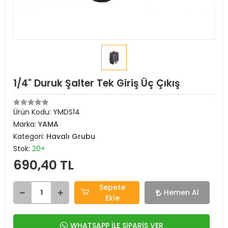
1/4" Duruk Şalter Tek Giriş Üç Çıkış
Ürün Kodu:
YMDS14
Marka:
YAMA
Kategori:
Havalı Grubu
Stok:
20+
690,40 TL
Sepete
Hemen Al
Ekle
WHATSAPP İLE SİPARİŞ VER