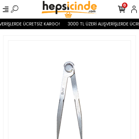
0
VERİŞLERDE ÜCRETSİZ KARGO!
3000 TL ÜZERİ ALIŞVERİŞLERDE ÜCR