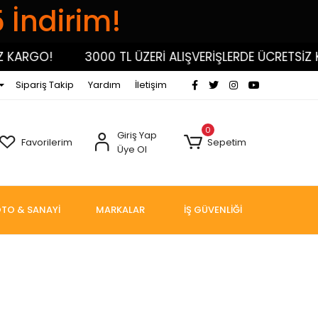
5 İndirim!
ARGO!
3000 TL ÜZERİ ALIŞVERİŞLERDE ÜCRETSİZ KAR
Sipariş Takip
Yardım
İletişim
0
Giriş Yap
Favorilerim
Sepetim
Üye Ol
TO & SANAYİ
MARKALAR
İŞ GÜVENLİĞİ