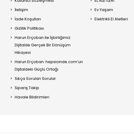
Kullanıcı Sözleşmesi
EL ALETLERİ
İletişim
Ev Yaşam
İade Koşulları
Elektrikli El Aletleri
Gizlilik Politikası
Harun Erçoban ile İşbirliğimiz:
Dijitalde Gerçek Bir Dönüşüm
Hikayesi
Harun Erçoban: hepsicinde.com’un
Dijitaldeki Güçlü Ortağı
Sıkça Sorulan Sorular
Sipariş Takip
Havale Bildirimleri