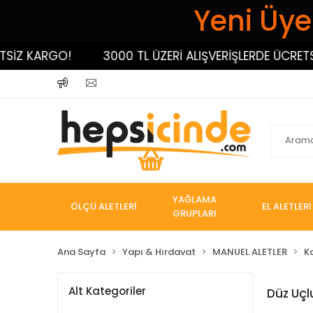
Yeni Üyel
Z KARGO!
3000 TL ÜZERİ ALIŞVERİŞLERDE ÜCRETSİZ 
YAĞLAMA
ÖLÇÜ ALETLERİ
EL ALETLERİ
GRUPLARI
Ana Sayfa
Yapı & Hırdavat
MANUEL ALETLER
K
Alt Kategoriler
Düz Uçl