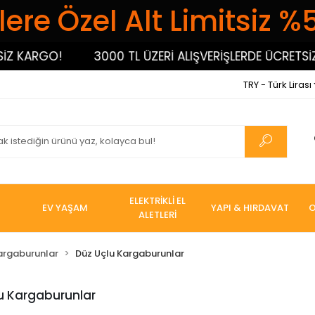
ere Özel Alt Limitsiz %
KARGO!
3000 TL ÜZERİ ALIŞVERİŞLERDE ÜCRETSİZ K
TRY - Türk Lirası
ELEKTRİKLİ EL
EV YAŞAM
YAPI & HIRDAVAT
O
ALETLERİ
argaburunlar
Düz Uçlu Kargaburunlar
u Kargaburunlar