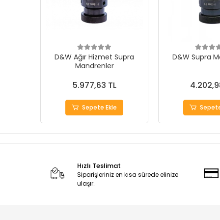
D&W Ağır Hizmet Supra
D&W Supra M
Mandrenler
5.977,63 TL
4.202,9
Sepete Ekle
Sepete
Hızlı Teslimat
Siparişleriniz en kısa sürede elinize
ulaşır.