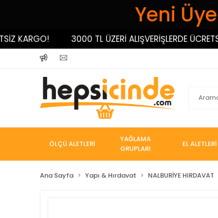
Yeni Üyel
KARGO!
3000 TL ÜZERİ ALIŞVERİŞLERDE ÜCRETSİZ K
YAĞLAMA
ÖLÇÜ ALETLERİ
EL ALETLERİ
GRUPLARI
Ana Sayfa
Yapı & Hırdavat
NALBURİYE HIRDAVAT