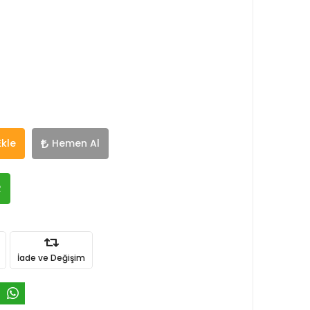
Ekle
Hemen Al
R
İade ve Değişim