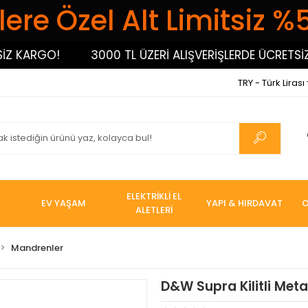
ere Özel Alt Limitsiz %
ARGO!
3000 TL ÜZERİ ALIŞVERİŞLERDE ÜCRETSİZ KAR
TRY - Türk Lirası
ELEKTRİKLİ EL
EV YAŞAM
YAPI & HIRDAVAT
O
ALETLERİ
Mandrenler
D&W Supra Kilitli Met