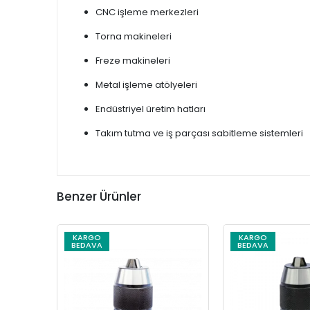
CNC işleme merkezleri
Torna makineleri
Freze makineleri
Metal işleme atölyeleri
Endüstriyel üretim hatları
Takım tutma ve iş parçası sabitleme sistemleri
Benzer Ürünler
KARGO
KARGO
BEDAVA
BEDAVA