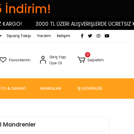
5 İndirim!
GO!
3000 TL ÜZERİ ALIŞVERİŞLERDE ÜCRETSİZ KARG
Sipariş Takip
Yardım
İletişim
0
Giriş Yap
Favorilerim
Sepetim
Üye Ol
TO & SANAYİ
MARKALAR
İŞ GÜVENLİĞİ
al Mandrenler