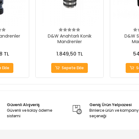
andrenler
D&W Anahtarlı Konik
D&W Su
Mandrenler
Ma
8 TL
1.849,50 TL
54
 Ekle
Sepete Ekle
S
Güvenli Alışveriş
Geniş Ürün Yelpazesi
Güvenli ve kolay ödeme
Binlerce ürün ve kampan
sistemi
seçeneği