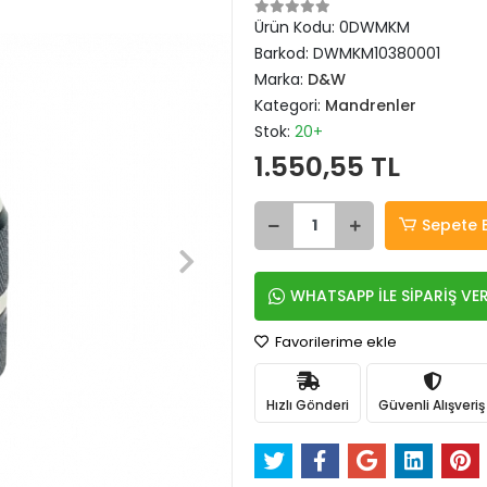
Ürün Kodu:
0DWMKM
Barkod:
DWMKM10380001
Marka:
D&W
Kategori:
Mandrenler
Stok:
20+
1.550,55 TL
Sepete 
WHATSAPP İLE SİPARİŞ VE
Favorilerime ekle
Hızlı Gönderi
Güvenli Alışveriş