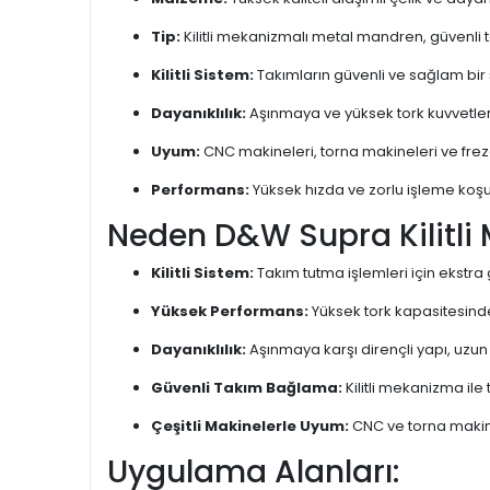
Tip:
Kilitli mekanizmalı metal mandren, güvenli 
Kilitli Sistem:
Takımların güvenli ve sağlam bir 
Dayanıklılık:
Aşınmaya ve yüksek tork kuvvetleri
Uyum:
CNC makineleri, torna makineleri ve fr
Performans:
Yüksek hızda ve zorlu işleme koşul
Neden D&W Supra Kilitli
Kilitli Sistem:
Takım tutma işlemleri için ekstra g
Yüksek Performans:
Yüksek tork kapasitesinde
Dayanıklılık:
Aşınmaya karşı dirençli yapı, uzun
Güvenli Takım Bağlama:
Kilitli mekanizma ile 
Çeşitli Makinelerle Uyum:
CNC ve torna maki
Uygulama Alanları: