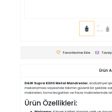
Favorilerime Ekle
Tavsiy
Ürün A
D&W Supra Kilitli Metal Mandrenler
, endüstriyel i
mekanizması sayesinde takımın güvenli bir şekilde sab
makineleri, torna tezgahları ve freze makinelerinde i
Ürün Özellikleri:
Malzeme:
Yüksek kaliteli alaşımlı çelik ve dayan