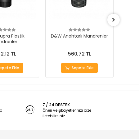
pra Plastik
D&W Anahtarlı Mandrenler
ME
ndrenler
MAN
2,12 TL
560,72 TL
epete Ekle
Sepete Ekle
7 / 24 DESTEK
ya
Öneri ve şikayetlerinizi bize
iletebilirsiniz.