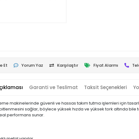
e Et
Yorum Yaz
Karşılaştır
Fiyat Alarmı
Tel
çıklaması
Garanti ve Teslimat
Taksit Seçenekleri
Yo
şleme makinelerinde güvenli ve hassas takım tutma işlemleri için tasarl
itlenmesini sağlar, böylece yüksek hızda ve yüksek tork altında bile 
deal performans sunar.
ıklı metal yapılar.