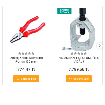
KARGO
BEDAVA
İzeltaş Opak Kombine
45 MM ROTİL ÇEKTİRME(TEK
Pense 160 mm
VİDALI)
774,47 TL
7.789,55 TL
Sepete Ekle
Sepete Ekle