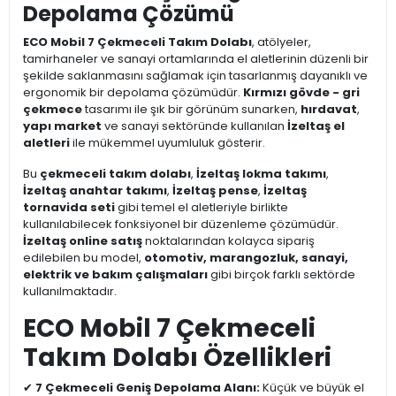
Depolama Çözümü
ECO Mobil 7 Çekmeceli Takım Dolabı
, atölyeler,
tamirhaneler ve sanayi ortamlarında el aletlerinin düzenli bir
şekilde saklanmasını sağlamak için tasarlanmış dayanıklı ve
ergonomik bir depolama çözümüdür.
Kırmızı gövde - gri
çekmece
tasarımı ile şık bir görünüm sunarken,
hırdavat
,
yapı market
ve sanayi sektöründe kullanılan
İzeltaş el
aletleri
ile mükemmel uyumluluk gösterir.
Bu
çekmeceli takım dolabı
,
İzeltaş lokma takımı
,
İzeltaş anahtar takımı
,
İzeltaş pense
,
İzeltaş
tornavida seti
gibi temel el aletleriyle birlikte
kullanılabilecek fonksiyonel bir düzenleme çözümüdür.
İzeltaş online satış
noktalarından kolayca sipariş
edilebilen bu model,
otomotiv, marangozluk, sanayi,
elektrik ve bakım çalışmaları
gibi birçok farklı sektörde
kullanılmaktadır.
ECO Mobil 7 Çekmeceli
Takım Dolabı Özellikleri
✔
7 Çekmeceli Geniş Depolama Alanı:
Küçük ve büyük el