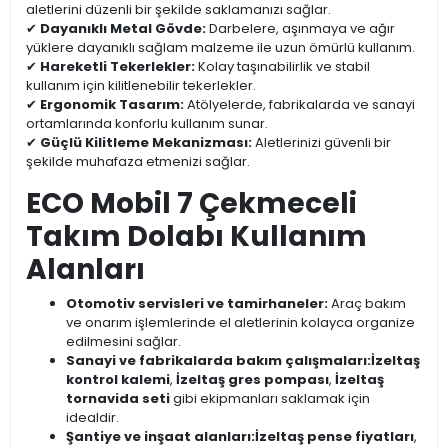
aletlerini düzenli bir şekilde saklamanızı sağlar.
✔
Dayanıklı Metal Gövde:
Darbelere, aşınmaya ve ağır
yüklere dayanıklı sağlam malzeme ile uzun ömürlü kullanım.
✔
Hareketli Tekerlekler:
Kolay taşınabilirlik ve stabil
kullanım için kilitlenebilir tekerlekler.
✔
Ergonomik Tasarım:
Atölyelerde, fabrikalarda ve sanayi
ortamlarında konforlu kullanım sunar.
✔
Güçlü Kilitleme Mekanizması:
Aletlerinizi güvenli bir
şekilde muhafaza etmenizi sağlar.
ECO Mobil 7 Çekmeceli
Takım Dolabı Kullanım
Alanları
Otomotiv servisleri ve tamirhaneler:
Araç bakım
ve onarım işlemlerinde el aletlerinin kolayca organize
edilmesini sağlar.
Sanayi ve fabrikalarda bakım çalışmaları:
İzeltaş
kontrol kalemi
,
İzeltaş gres pompası
,
İzeltaş
tornavida seti
gibi ekipmanları saklamak için
idealdir.
Şantiye ve inşaat alanları:
İzeltaş pense fiyatları
,