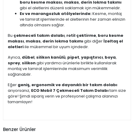
boru kesme makası
,
makas
,
derin lokma takımı
gibi el aletlerini düzenli saklamak için mükemmeldir.
Ev ve marangozluk atölyelerinde:
Kesme, montaj
ve tamirat işlemlerinde el aletlerinin her zaman elinizin
altında olmasını sağlar.
Bu
çekmeceli takım dolabı
,
rotil çektirme
,
boru kesme
makası
,
makas
,
derin lokma takımı
gibi diğer
İzeltaş el
aletleri
ile mükemmel bir uyum içindedir.
Ayrıca,
dübel
,
silikon kanülü
,
pipet
,
yapıştırıcı
,
boya
,
sprey
,
silikon
gibi yardımcı ürünlerle birlikte kullanılarak
montaj ve tamirat işlemlerinde maksimum verimlilik
sağlanabilir.
Eğer
geniş, ergonomik ve dayanıklı bir takım dolabı
arıyorsanız,
ECO Mobil 7 Çekmeceli Takım Dolabı
tam size
göre! Şimdi sipariş verin ve profesyonel çalışma alanınızı
tamamlayın!
Benzer Ürünler