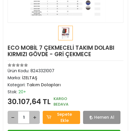
ECO MOBİL 7 ÇEKMECELİ TAKIM DOLABI
KIRMIZI GÖVDE - GRİ ÇEKMECE
Ürün Kodu:
8243321007
Marka:
İZELTAŞ
Kategori:
Takım Dolapları
Stok:
20+
KARGO
30.107,64 TL
BEDAVA
Sepete
Hemen Al
Ekle