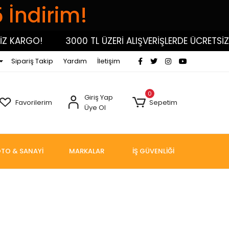
5 İndirim!
 KARGO!
3000 TL ÜZERİ ALIŞVERİŞLERDE ÜCRETSİZ K
Sipariş Takip
Yardım
İletişim
0
Giriş Yap
Favorilerim
Sepetim
Üye Ol
TO & SANAYİ
MARKALAR
İŞ GÜVENLİĞİ