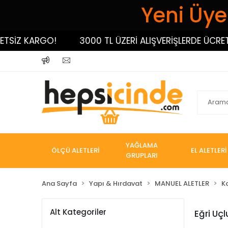
Yeni Üyel
SİZ KARGO!
3000 TL ÜZERİ ALIŞVERİŞLERDE ÜCRETSİ
YAĞLAMA
ÖLÇÜ ALETLERİ
EL ALETLERİ
GRUPLARI
Ana Sayfa
Yapı & Hırdavat
MANUEL ALETLER
K
Alt Kategoriler
Eğri Uç