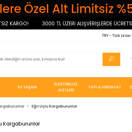
ere Özel Alt Limitsiz %
Z KARGO!
3000 TL ÜZERİ ALIŞVERİŞLERDE ÜCRETSİZ
TRY - Türk Lirası
ELEKTRİKLİ EL
EV YAŞAM
YAPI & HIRDAVAT
O
ALETLERİ
argaburunlar
Eğri Uçlu Kargaburunlar
lu Kargaburunlar