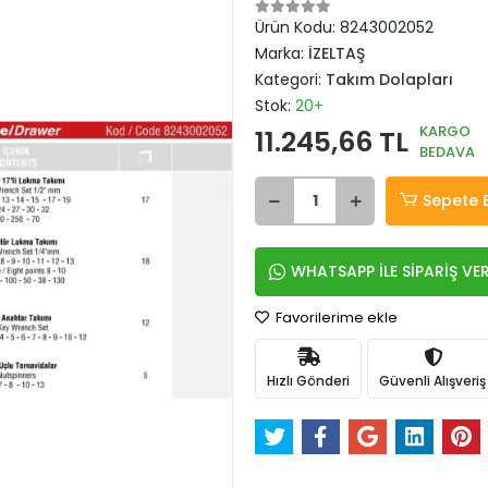
Ürün Kodu:
8243002052
Marka:
İZELTAŞ
Kategori:
Takım Dolapları
Stok:
20+
KARGO
11.245,66 TL
BEDAVA
Sepete 
WHATSAPP İLE SİPARİŞ VE
Favorilerime ekle
Hızlı Gönderi
Güvenli Alışveriş