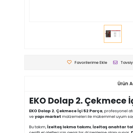
Favorilerime Ekle
Tavsiy
Ürün A
EKO Dolap 2. Çekmece İ
EKO Dolap 2. Çekmece İçi 52 Parça
, profesyonel at
ve
yapı market
malzemeleri ile mükemmel uyum sağlar.
Bu takım,
İzeltaş lokma takımı
,
İzeltaş anahtar ta
çeşitli el aletleri için geniş bir düzenleme alanı sunar.