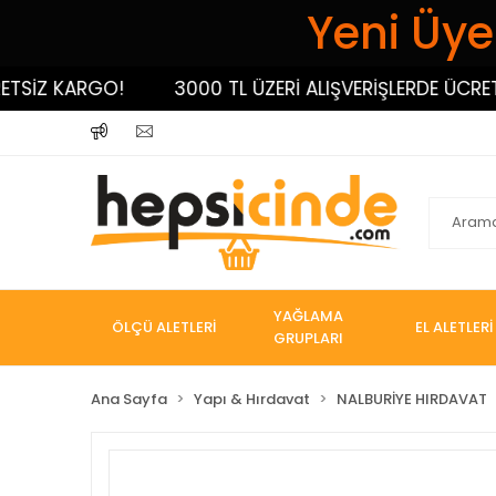
Yeni Üyel
İZ KARGO!
3000 TL ÜZERİ ALIŞVERİŞLERDE ÜCRETSİZ
YAĞLAMA
ÖLÇÜ ALETLERİ
EL ALETLERİ
GRUPLARI
Ana Sayfa
Yapı & Hırdavat
NALBURİYE HIRDAVAT