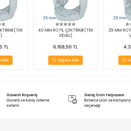
KTİRME(TEK
40 MM ROTİL ÇEKTİRME(TEK
29 MM ROT
I)
VİDALI)
V
5 TL
6.168,50 TL
4.3
 Ekle
Sepete Ekle
S
Güvenli Alışveriş
Geniş Ürün Yelpazesi
Güvenli ve kolay ödeme
Binlerce ürün ve kampan
sistemi
seçeneği