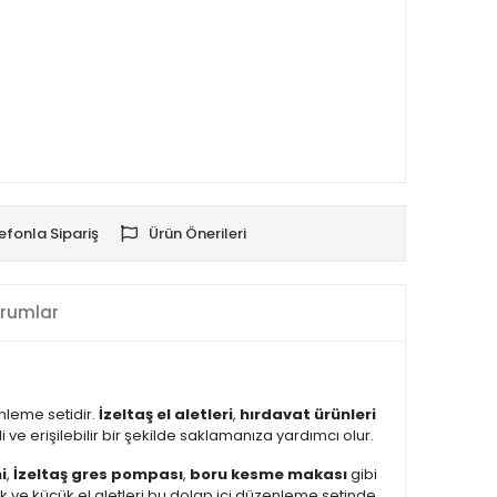
efonla Sipariş
Ürün Önerileri
rumlar
enleme setidir.
İzeltaş el aletleri
,
hırdavat ürünleri
e erişilebilir bir şekilde saklamanıza yardımcı olur.
i
,
İzeltaş gres pompası
,
boru kesme makası
gibi
k ve küçük el aletleri bu dolap içi düzenleme setinde