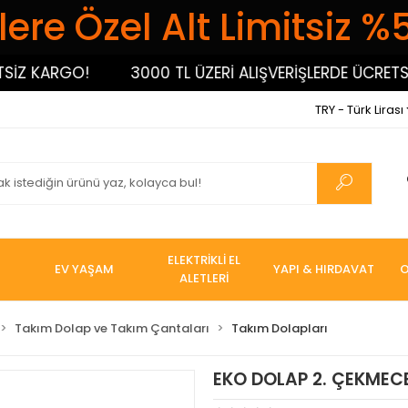
ere Özel Alt Limitsiz %
 KARGO!
3000 TL ÜZERİ ALIŞVERİŞLERDE ÜCRETSİZ 
TRY - Türk Lirası
ELEKTRİKLİ EL
EV YAŞAM
YAPI & HIRDAVAT
O
ALETLERİ
Takım Dolap ve Takım Çantaları
Takım Dolapları
EKO DOLAP 2. ÇEKMECE