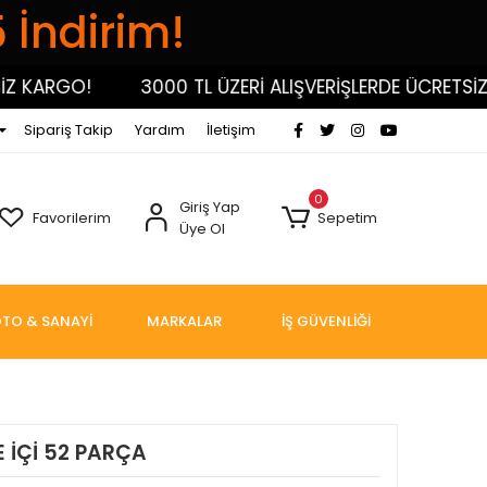
5 İndirim!
KARGO!
3000 TL ÜZERİ ALIŞVERİŞLERDE ÜCRETSİZ KA
Sipariş Takip
Yardım
İletişim
0
Giriş Yap
Favorilerim
Sepetim
Üye Ol
TO & SANAYİ
MARKALAR
İŞ GÜVENLİĞİ
 İÇİ 52 PARÇA