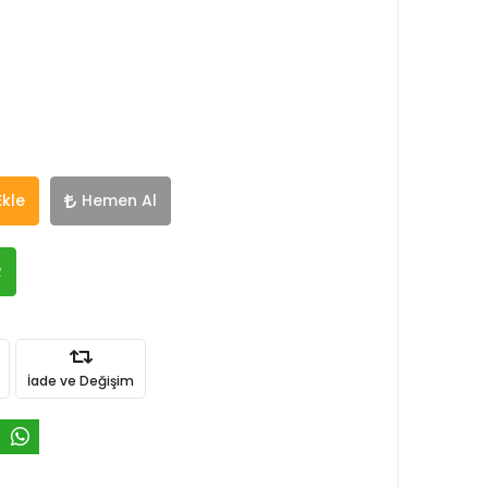
Ekle
Hemen Al
R
İade ve Değişim