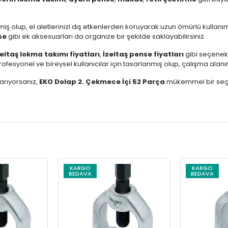
iş olup, el aletlerinizi dış etkenlerden koruyarak uzun ömürlü kulla
se
gibi ek aksesuarları da organize bir şekilde saklayabilirsiniz.
zeltaş lokma takımı fiyatları
,
İzeltaş pense fiyatları
gibi seçenek
profesyonel ve bireysel kullanıcılar için tasarlanmış olup, çalışma alanın
arıyorsanız,
EKO Dolap 2. Çekmece İçi 52 Parça
mükemmel bir seçim
KARGO
KARGO
BEDAVA
BEDAVA