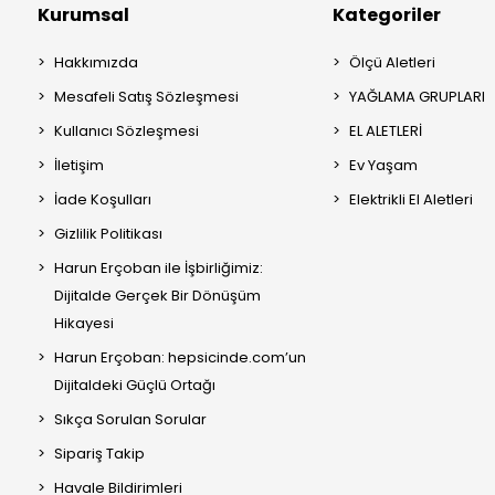
Kurumsal
Kategoriler
Hakkımızda
Ölçü Aletleri
Mesafeli Satış Sözleşmesi
YAĞLAMA GRUPLARI
Kullanıcı Sözleşmesi
EL ALETLERİ
İletişim
Ev Yaşam
İade Koşulları
Elektrikli El Aletleri
Gizlilik Politikası
Harun Erçoban ile İşbirliğimiz:
Dijitalde Gerçek Bir Dönüşüm
Hikayesi
Harun Erçoban: hepsicinde.com’un
Dijitaldeki Güçlü Ortağı
Sıkça Sorulan Sorular
Sipariş Takip
Havale Bildirimleri