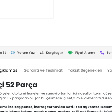
e Et
Yorum Yaz
Karşılaştır
Fiyat Alarmı
Tel
çıklaması
Garanti ve Teslimat
Taksit Seçenekleri
Yo
çi 52 Parça
ölyeler, oto tamirhaneleri ve sanayi ortamları için ideal bir takım düz
 52 parçadan oluşan bu çekmece içi set, tüm el aletlerinizi düzenli v
kımı
,
İzeltaş pense
,
İzeltaş tornavida seti
,
İzeltaş kontrol kalem
Derin lokma takımı
,
ayarlı pense
,
makas
,
rotil çektirme
gibi büyü