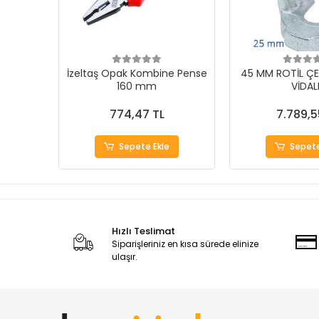
İzeltaş Opak Kombine Pense
45 MM ROTİL ÇE
160 mm
VİDAL
774,47 TL
7.789,5
Sepete Ekle
Sepete
Hızlı Teslimat
Siparişleriniz en kısa sürede elinize
ulaşır.