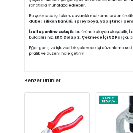
rahatlıkla muhafaza edilebilir.
Bu çekmece içi takım, dayanıklı malzemelerden üretilm
dübel
,
silikon kanülü
,
sprey boya
,
yapıştırıcı
,
pen
İzeltaş online satış
ile bu ürüne kolayca ulaşabilir,
İ
bulabilirsiniz.
EKO Dolap 2. Çekmece İçi 52 Parça
, 
Eğer geniş ve işlevsel bir çekmece içi düzenleme seti 
pratik ve düzenli hale getirin!
Benzer Ürünler
KARGO
BEDAVA