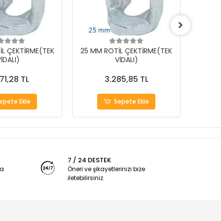
İL ÇEKTİRME(TEK
25 MM ROTİL ÇEKTİRME(TEK
18 MM
İDALI)
VİDALI)
71,28 TL
3.285,85 TL
epete Ekle
Sepete Ekle
7 / 24 DESTEK
ya
Öneri ve şikayetlerinizi bize
iletebilirsiniz.