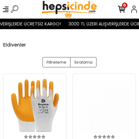
0
ŞVERİŞLERDE ÜCRETSİZ KARGO!
3000 TL ÜZERİ ALIŞVERİŞLERDE ÜCR
Eldivenler
Filtreleme
Sıralama