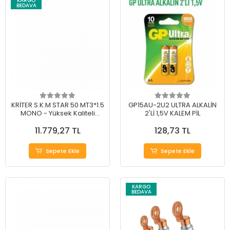
KARGO
BEDAVA
KRİTER S.K.M STAR 50 MT3*1.5
GP15AU-2U2 ULTRA ALKALİN
MONO - Yüksek Kaliteli
2'Lİ 1,5V KALEM PİL
Monofaze Motor
11.779,27 TL
128,73 TL
Sepete Ekle
Sepete Ekle
KARGO
BEDAVA