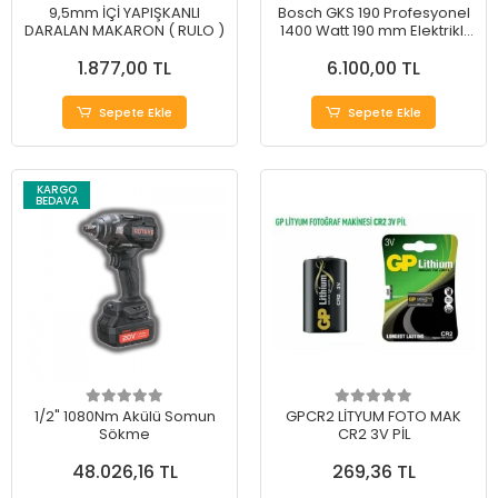
9,5mm İÇİ YAPIŞKANLI
Bosch GKS 190 Profesyonel
DARALAN MAKARON ( RULO )
1400 Watt 190 mm Elektrikli
Daire Testere
1.877,00 TL
6.100,00 TL
Sepete Ekle
Sepete Ekle
KARGO
BEDAVA
1/2" 1080Nm Akülü Somun
GPCR2 LİTYUM FOTO MAK
Sökme
CR2 3V PİL
48.026,16 TL
269,36 TL