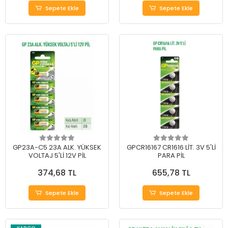
Sepete Ekle
Sepete Ekle
GP23A-C5 23A ALK. YÜKSEK
GPCR16167 CR1616 LİT. 3V 5'Lİ
VOLTAJ 5'Lİ 12V PİL
PARA PİL
374,68 TL
655,78 TL
Sepete Ekle
Sepete Ekle