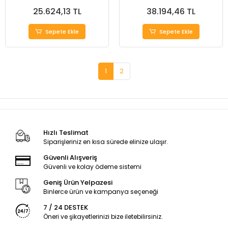
1440 RPM ( BAKIR SARGILI
2850 RPM ( BAKIR SARGILI
25.624,13 TL
38.194,46 TL
MOTOR )
MOTOR )
Sepete Ekle
Sepete Ekle
1
2
Hızlı Teslimat
Siparişleriniz en kısa sürede elinize ulaşır.
Güvenli Alışveriş
Güvenli ve kolay ödeme sistemi
Geniş Ürün Yelpazesi
Binlerce ürün ve kampanya seçeneği
7 / 24 DESTEK
Öneri ve şikayetlerinizi bize iletebilirsiniz.