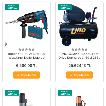
KARGO
KARGO
BEDAVA
BEDAVA
Bosch GBH 2-26 Dre 800
UNOCOMPRESSOR Direct
Watt Kırıcı Delici Matkap
Drive Kompresör 50 Lt 2850
RPM ( BAKIR SARGILI MOTOR
6.500,00 TL
25.624,13 TL
)
Sepete Ekle
Sepete Ekle
KARGO
KARGO
BEDAVA
BEDAVA