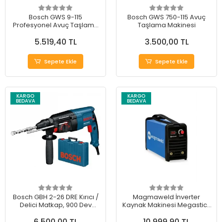
Bosch GWS 9-115
Bosch GWS 750-115 Avuç
Profesyonel Avuç Taşlama
Taşlama Makinesi
Makinesi 900 Watt 115mm
5.519,40 TL
3.500,00 TL
Sepete Ekle
Sepete Ekle
KARGO
KARGO
BEDAVA
BEDAVA
Bosch GBH 2-26 DRE Kırıcı /
Magmaweld İnverter
Delici Matkap, 900 Dev
Kaynak Makinesi Megastick
azami devir sayısı, 800W,
200A
6.500,00 TL
10.999,90 TL
Mavi