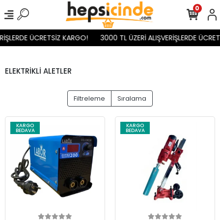
0
İŞLERDE ÜCRETSİZ KARGO!
3000 TL ÜZERİ ALIŞVERİŞLERDE ÜCRETS
ELEKTRİKLİ ALETLER
Filtreleme
Sıralama
KARGO
KARGO
BEDAVA
BEDAVA