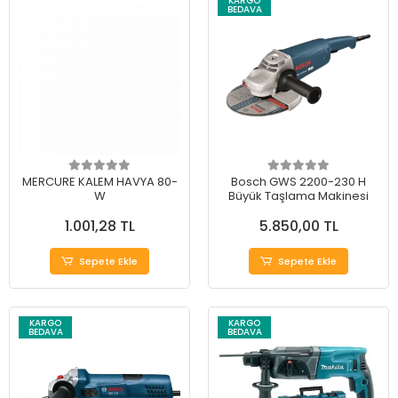
KARGO
BEDAVA
MERCURE KALEM HAVYA 80-
Bosch GWS 2200-230 H
W
Büyük Taşlama Makinesi
1.001,28 TL
5.850,00 TL
Sepete Ekle
Sepete Ekle
KARGO
KARGO
BEDAVA
BEDAVA