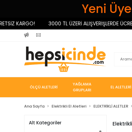
Yeni Üyel
TSİZ KARGO!
3000 TL ÜZERİ ALIŞVERİŞLERDE ÜCRET
YAĞLAMA
ÖLÇÜ ALETLERİ
EL ALETLERİ
GRUPLARI
Ana Sayfa
Elektrikli El Aletleri
ELEKTRİKLİ ALETLER
Alt Kategoriler
Elektrik