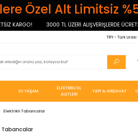
ere Özel Alt Limitsiz %
SİZ KARGO!
3000 TL ÜZERİ ALIŞVERİŞLERDE ÜCRETSİ
TRY - Türk Lirası
ELEKTRİKLİ EL
EV YAŞAM
YAPI & HIRDAVAT
O
ALETLERİ
Elektrikli Tabancalar
li Tabancalar