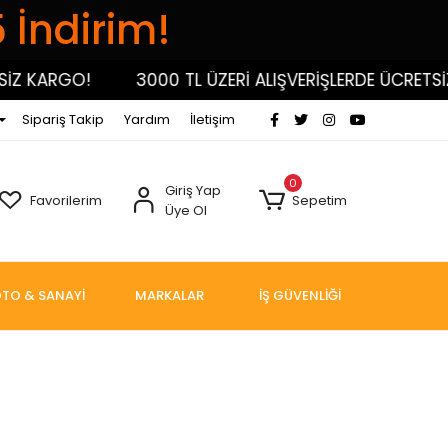
5 İndirim!
Z KARGO!
3000 TL ÜZERİ ALIŞVERİŞLERDE ÜCRETSİZ
Sipariş Takip
Yardım
İletişim
0
Giriş Yap
Favorilerim
Sepetim
Üye Ol
TO & SANAYİ
MARKALAR
İŞ GÜVENLİĞİ