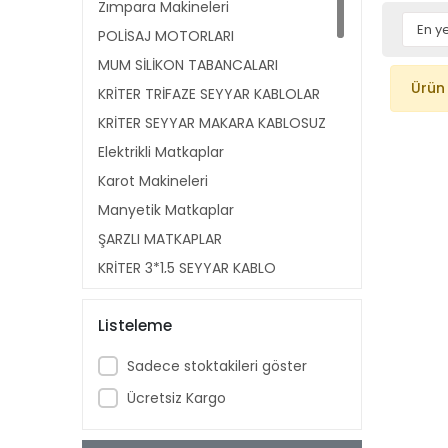
Zımpara Makineleri
POLİSAJ MOTORLARI
MUM SİLİKON TABANCALARI
Ürün
KRİTER TRİFAZE SEYYAR KABLOLAR
KRİTER SEYYAR MAKARA KABLOSUZ
Elektrikli Matkaplar
Karot Makineleri
Manyetik Matkaplar
ŞARZLI MATKAPLAR
KRİTER 3*1,5 SEYYAR KABLO
MAKARALARI
PPRC KAYNAK MAKİNA AKSAM
Listeleme
Kaynak Makineleri
Sadece stoktakileri göster
Boru Bükme Makineleri
Ücretsiz Kargo
Tezgah Tipi Pafta Makineleri
Boru Temizleme Makinaları