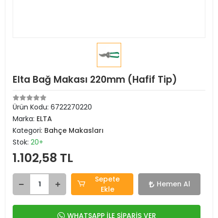
Elta Bağ Makası 220mm (Hafif Tip)
Ürün Kodu:
6722270220
Marka:
ELTA
Kategori:
Bahçe Makasları
Stok:
20+
1.102,58 TL
Sepete
Hemen Al
Ekle
WHATSAPP İLE SİPARİŞ VER