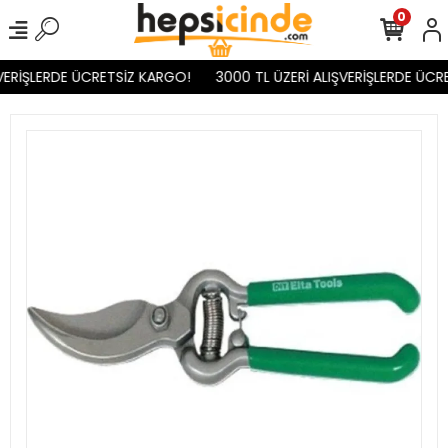
0
VERİŞLERDE ÜCRETSİZ KARGO!
3000 TL ÜZERİ ALIŞVERİŞLERDE ÜCR