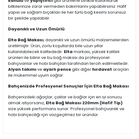
kanülü
ve
yapıştırıcı
gibi ürünlerle birlikte kullanılarak
bitkilerinize zarar vermeden bakımlarını yapabilirsiniz. Hafif
yapısı ve sağlam bıçakları ile her türlü bağ kesimi sorunsuz
bir şekilde yapılabilir.
Dayanıklı ve Uzun Ömürlü
Elta Bağ Makası
, dayanıklı ve uzun ömürlü malzemelerden
üretilmiştir. Ürün, zorlu koşullarda bile uzun yıllar
kullanılabilecek kalitededir.
Elta
markası, yüksek kaliteli
ürünleri ile bilinir ve bu bağ makası da profesyonel
bahçıvanlar ve hobi bahçıları tarafından tercih edilmektedir.
Alyan takımı
ve
ayarlı pense
gibi diğer
hırdavat
araçları
ile mükemmel uyum sağlar.
Bahçenizde Profesyonel Sonuçlar İçin Elta Bağ Makası
Bahçenizdeki ağaçlar, çalılar ve bağlar için en iyi sonucu
almak istiyorsanız,
Elta Bağ Makası 220mm (Hafif Tip)
size yüksek performans sunar. Profesyonel bahçıvanlık ve
hobi bahçeciliği için vazgeçilmez bir üründür.