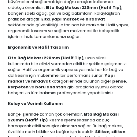
büyümelerini sağlamak için doğru araçları kullanmak
oldukça önemlidir.
Elta Bağ Makası 220mm (Hafif Tip)
,
bahçenizdeki ağaç, çalı ve bağ bakımlarını kolaylaştıran
pratik bir araçtır.
Elta
,
yapı market
ve
hırdavat
sektörlerinde güvenilirliği ile tanınan bir markadır. Hafif yapısı,
ergonomik tasarımı ve sağlam malzemesi ile bahçecilik
işlerinizi hızla tamamlamanızı sağlar.
Ergonomik ve Hafif Tasarım
Elta Bağ Makası 220mm (Hafif Tip)
, uzun süreli
kullanımda bile elinizi yormadan etkili bir şekilde çalışmanızı
sağlar. Hafif ve ergonomik yapısı sayesinde her tür bağ ve
dal kesimi için mükemmel bir performans sunar.
Yapı
market
ve
hırdavat
kategorilerinde bulunan diğer
pense
,
kerpeten
ve
boru anahtarı
gibi araçlarla uyumlu olarak
bahçenizin tüm bakımını profesyonelce yapabilirsiniz.
Kolay ve Verimli Kullanım
Bahçe işlerinde zaman çok önemlidir.
Elta Bağ Makası
220mm (Hafif Tip)
, kesme işlemi sırasında az güç
harcayarak etkili sonuçlar almanızı sağlar. Bu bağ makası,
özellikle narin bitkiler ve bağlar için idealdir.
Silikon
,
silikon