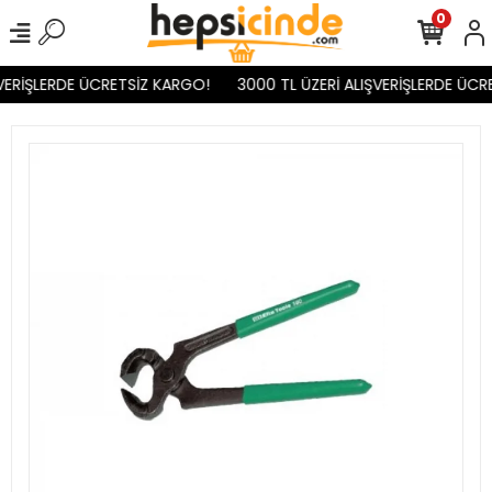
0
VERİŞLERDE ÜCRETSİZ KARGO!
3000 TL ÜZERİ ALIŞVERİŞLERDE ÜCR