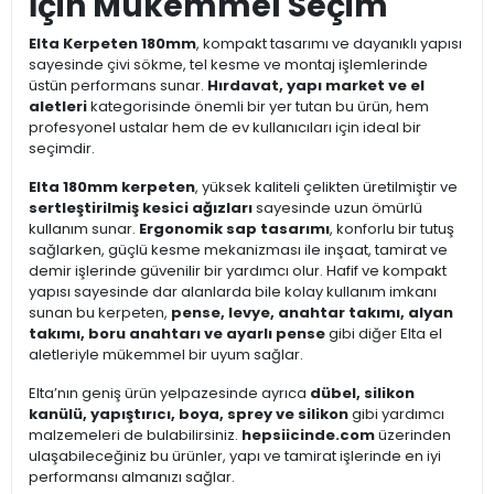
İçin Mükemmel Seçim
Elta Kerpeten 180mm
, kompakt tasarımı ve dayanıklı yapısı
sayesinde çivi sökme, tel kesme ve montaj işlemlerinde
üstün performans sunar.
Hırdavat, yapı market ve el
aletleri
kategorisinde önemli bir yer tutan bu ürün, hem
profesyonel ustalar hem de ev kullanıcıları için ideal bir
seçimdir.
Elta 180mm kerpeten
, yüksek kaliteli çelikten üretilmiştir ve
sertleştirilmiş kesici ağızları
sayesinde uzun ömürlü
kullanım sunar.
Ergonomik sap tasarımı
, konforlu bir tutuş
sağlarken, güçlü kesme mekanizması ile inşaat, tamirat ve
demir işlerinde güvenilir bir yardımcı olur. Hafif ve kompakt
yapısı sayesinde dar alanlarda bile kolay kullanım imkanı
sunan bu kerpeten,
pense, levye, anahtar takımı, alyan
takımı, boru anahtarı ve ayarlı pense
gibi diğer Elta el
aletleriyle mükemmel bir uyum sağlar.
Elta’nın geniş ürün yelpazesinde ayrıca
dübel, silikon
kanülü, yapıştırıcı, boya, sprey ve silikon
gibi yardımcı
malzemeleri de bulabilirsiniz.
hepsiicinde.com
üzerinden
ulaşabileceğiniz bu ürünler, yapı ve tamirat işlerinde en iyi
performansı almanızı sağlar.