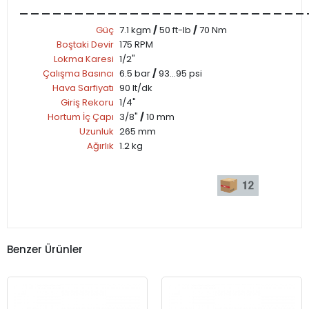
__________________________
Güç
7.1 kgm
/
50 ft-lb
/
70 Nm
Boştaki Devir
175 RPM
Lokma Karesi
1/2"
Çalışma Basıncı
6.5 bar
/
93...95 psi
Hava Sarfiyatı
90 lt/dk
Giriş Rekoru
1/4"
Hortum İç Çapı
3/8"
/
10 mm
Uzunluk
265 mm
Ağırlık
1.2 kg
Benzer Ürünler