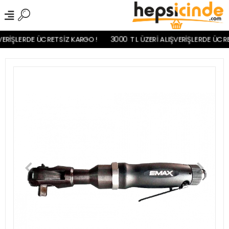
ERİŞLERDE ÜCRETSİZ KARGO!
3000 TL ÜZERİ ALIŞVERİŞLERDE ÜCRE