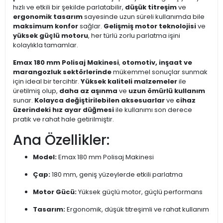
hızlı ve etkili bir şekilde parlatabilir,
düşük titreşim
ve
ergonomik tasarım
sayesinde uzun süreli kullanımda bile
maksimum konfor
sağlar.
Gelişmiş motor teknolojisi
ve
yüksek güçlü motoru
, her türlü zorlu parlatma işini
kolaylıkla tamamlar.
Emax 180 mm Polisaj Makinesi
,
otomotiv, inşaat ve
marangozluk sektörlerinde
mükemmel sonuçlar sunmak
için ideal bir tercihtir.
Yüksek kaliteli malzemeler
ile
üretilmiş olup,
daha az aşınma
ve
uzun ömürlü kullanım
sunar.
Kolayca değiştirilebilen aksesuarlar
ve
cihaz
üzerindeki hız ayar düğmesi
ile kullanımı son derece
pratik ve rahat hale getirilmiştir.
Ana Özellikler:
Model:
Emax 180 mm Polisaj Makinesi
Çap:
180 mm, geniş yüzeylerde etkili parlatma
Motor Gücü:
Yüksek güçlü motor, güçlü performans
Tasarım:
Ergonomik, düşük titreşimli ve rahat kullanım