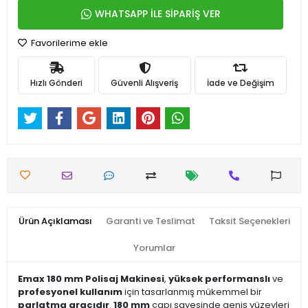
WHATSAPP İLE SİPARİŞ VER
Favorilerime ekle
Hızlı Gönderi
Güvenli Alışveriş
İade ve Değişim
Ürün Açıklaması
Garanti ve Teslimat
Taksit Seçenekleri
Yorumlar
Emax 180 mm Polisaj Makinesi
,
yüksek performanslı
ve
profesyonel kullanım
için tasarlanmış mükemmel bir
parlatma aracıdır
.
180 mm
çapı sayesinde geniş yüzeyleri