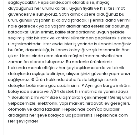
sağlayacaktır. Hepsicinde.com olarak size, ihtiyaç
duyduğunuz her ürünü kaliteli, uygun fiyatlı ve hızlı teslimat
güvencesiyle sunuyoruz. Satın almak üzere olduğunuz bu
ürün, günlük yaşantınızı kolaylaştıracak, işlerinizi daha verimli
hale getirecek ya da yaşam alanlarınıza estetik bir dokunuş
katacaktır. Ürünlerimiz, kalite standartlarına uygun şekilde
seçilmiş, titiz bir stok ve kontrol sürecinden geçirilerek sizlere
ulaştırılmaktadır. İster evde ister iş yerinde kullanabileceğiniz
bu ürün, dayanıklılığı, kullanım kolaylığı ve şık tasarımı ile öne
çıkar. Hepsicinde.com olarak müşteri memnuniyetini her
zaman ön planda tutuyoruz. Bu nedenle ürünlerimiz
hakkında merak ettiğiniz her şeyi açıklamalarda ve teknik
detaylarda açıkça belirtiyor, alışverişinizi güvenle yapmanızı
sağlıyoruz. ⚙️ Ürün hakkında daha fazla bilgi için teknik
detaylar bölümüne göz atabilirsiniz. ? Aynı gün kargo imkânı,
kolay iade süreci ve 7/24 destek hizmetimiz ile yanınızdayız.
? Sorularınız mı var? Bize ulaşmaktan çekinmeyin! Geniş ürün
yelpazemizle; elektronik, yapı market, hırdavat, ev gereçleri,
otomotiv ve daha fazlasını Hepsicinde.com'da bulabilir,
aradığınız her şeye kolayca ulaşabilirsiniz. Hepsicinde.com –
Her şey içinde!