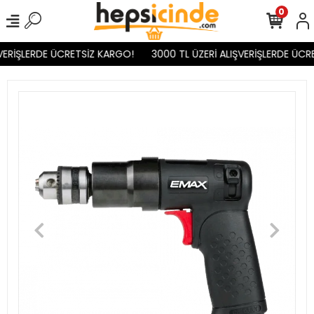
0
VERİŞLERDE ÜCRETSİZ KARGO!
3000 TL ÜZERİ ALIŞVERİŞLERDE ÜCRE