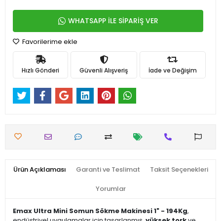
WHATSAPP İLE SİPARİŞ VER
Favorilerime ekle
Hızlı Gönderi
Güvenli Alışveriş
İade ve Değişim
Ürün Açıklaması
Garanti ve Teslimat
Taksit Seçenekleri
Yorumlar
Emax Ultra Mini Somun Sökme Makinesi 1" - 194Kg
,
endüstriyel uygulamalar için tasarlanmış,
yüksek tork
ve