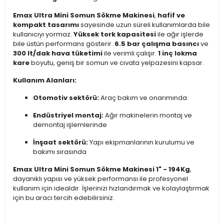
Emax Ultra Mini Somun Sökme Makinesi
,
hafif ve
kompakt tasarımı
sayesinde uzun süreli kullanımlarda bile
kullanıcıyı yormaz.
Yüksek tork kapasitesi
ile ağır işlerde
bile üstün performans gösterir.
6.5 bar çalışma basıncı
ve
300 lt/dak hava tüketimi
ile verimli çalışır.
1 inç lokma
kare
boyutu, geniş bir somun ve cıvata yelpazesini kapsar.
Kullanım Alanları:
Otomotiv sektörü:
Araç bakım ve onarımında
Endüstriyel montaj:
Ağır makinelerin montaj ve
demontaj işlemlerinde
İnşaat sektörü:
Yapı ekipmanlarının kurulumu ve
bakımı sırasında
Emax Ultra Mini Somun Sökme Makinesi 1" - 194Kg
,
dayanıklı yapısı ve yüksek performansı ile profesyonel
kullanım için idealdir. İşlerinizi hızlandırmak ve kolaylaştırmak
için bu aracı tercih edebilirsiniz.