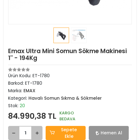
Emax Ultra Mini Somun Sökme Makinesi
1'' - 194Kg
Ürün Kodu:
ET-1780
Barkod:
ET-1780
Marka:
EMAX
Kategori:
Havalı Somun Sıkma & Sökmeler
Stok:
20
KARGO
84.990,38 TL
BEDAVA
Sepete
Hemen Al
Ekle