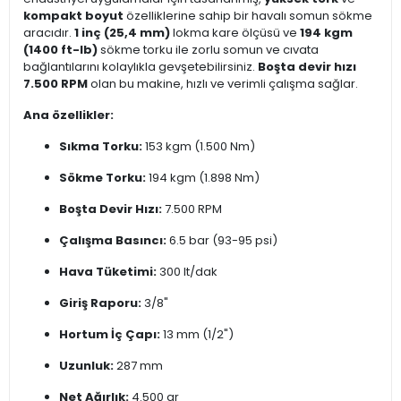
kompakt boyut
özelliklerine sahip bir havalı somun sökme
aracıdır.
1 inç (25,4 mm)
lokma kare ölçüsü ve
194 kgm
(1400 ft-lb)
sökme torku ile zorlu somun ve cıvata
bağlantılarını kolaylıkla gevşetebilirsiniz.
Boşta devir hızı
7.500 RPM
olan bu makine, hızlı ve verimli çalışma sağlar.
Ana özellikler:
Sıkma Torku:
153 kgm (1.500 Nm)
Sökme Torku:
194 kgm (1.898 Nm)
Boşta Devir Hızı:
7.500 RPM
Çalışma Basıncı:
6.5 bar (93-95 psi)
Hava Tüketimi:
300 lt/dak
Giriş Raporu:
3/8"
Hortum İç Çapı:
13 mm (1/2")
Uzunluk:
287 mm
Net Ağırlık:
4.500 gr