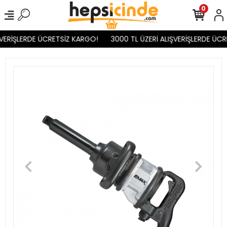
0
VERİŞLERDE ÜCRETSİZ KARGO!
3000 TL ÜZERİ ALIŞVERİŞLERDE ÜCR