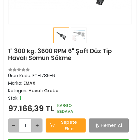
1" 300 kg. 3600 RPM 6" Şaft Düz Tip
Havalı Somun Sökme
Ürün Kodu:
ET-1789-6
Marka:
EMAX
Kategori:
Havalı Grubu
Stok:
1
KARGO
97.166,39 TL
BEDAVA
Sepete
Hemen Al
Ekle