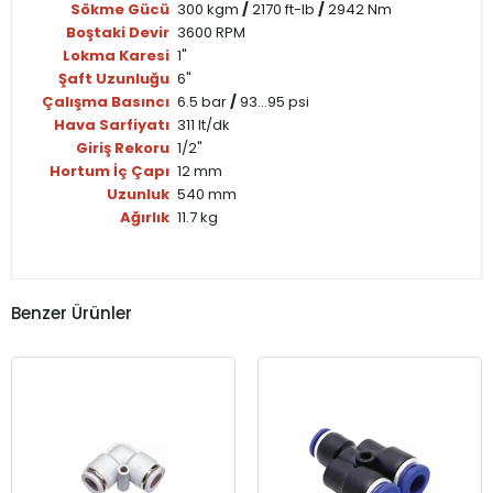
Sökme Gücü
300 kgm
/
2170 ft-lb
/
2942 Nm
Boştaki Devir
3600 RPM
Lokma Karesi
1"
Şaft Uzunluğu
6"
Çalışma Basıncı
6.5 bar
/
93...95 psi
Hava Sarfiyatı
311 lt/dk
Giriş Rekoru
1/2"
Hortum İç Çapı
12 mm
Uzunluk
540 mm
Ağırlık
11.7 kg
Benzer Ürünler