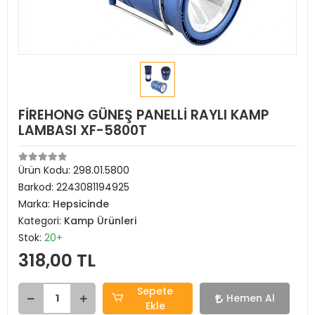
FİREHONG GÜNEŞ PANELLİ RAYLI KAMP
LAMBASI XF-5800T
Ürün Kodu:
298.01.5800
Barkod:
2243081194925
Marka:
Hepsicinde
Kategori:
Kamp Ürünleri
Stok:
20+
318,00 TL
Sepete
Hemen Al
Ekle