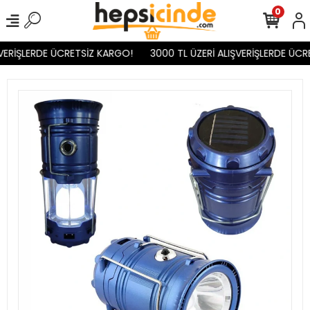
0
VERİŞLERDE ÜCRETSİZ KARGO!
3000 TL ÜZERİ ALIŞVERİŞLERDE ÜCR