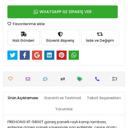
WHATSAPP İLE SİPARİŞ VER
Favorilerime ekle
Hızlı Gönderi
Güvenli Alışveriş
İade ve Değişim
Ürün Açıklaması
Garanti ve Teslimat
Taksit Seçenekleri
Yorumlar
FİREHONG XF-5800T güneş panelli raylı kamp lambası,
entegre güneş paneli sayesinde şarj edilebilir, çevre dostu