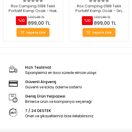
Rox Camping 0188 Tekli
Rox Camping 0188 Tekli
Portatif Kamp Ocak - Haki
Portatif Kamp Ocak - Gri,
Yeşil, Rüzgarlıklı, Ekstra Gaz
Rüzgarlıklı, Ekstra Gaz Girişli
1.001,48 TL
1.001,48 TL
Girişli
%10
%10
899,00 TL
899,00 TL
Sepete Ekle
Sepete Ekle
Hızlı Teslimat
Siparişleriniz en kısa sürede elinize ulaşır.
Güvenli Alışveriş
Güvenli ve kolay ödeme sistemi
Geniş Ürün Yelpazesi
Binlerce ürün ve kampanya seçeneği
7 / 24 DESTEK
Öneri ve şikayetlerinizi bize iletebilirsiniz.