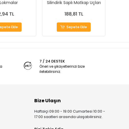
 Lokmalar
Silindirik Saplı Matkap Uçları
1000Ad
,94 TL
188,81 TL
epete Ekle
Sepete Ekle
7 / 24 DESTEK
ya
Öneri ve şikayetlerinizi bize
iletebilirsiniz.
Bize Ulaşın
Haftaiçi 09:00 - 19:00 Cumartesi 10:00 -
17:00 saatleri arasında ulaşabilirsiniz.