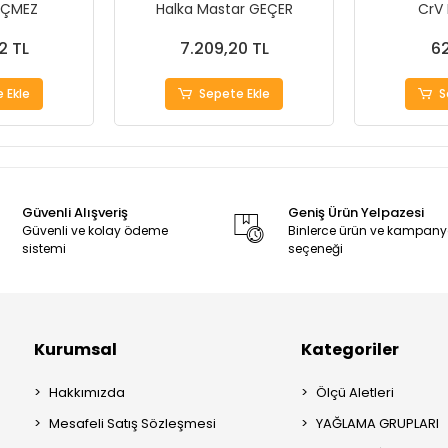
EÇMEZ
Halka Mastar GEÇER
CrV
2 TL
7.209,20 TL
62
 Ekle
Sepete Ekle
S
Güvenli Alışveriş
Geniş Ürün Yelpazesi
Güvenli ve kolay ödeme
Binlerce ürün ve kampan
sistemi
seçeneği
Kurumsal
Kategoriler
Hakkımızda
Ölçü Aletleri
Mesafeli Satış Sözleşmesi
YAĞLAMA GRUPLARI