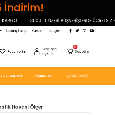
5 İndirim!
GO!
3000 TL ÜZERİ ALIŞVERİŞLERDE ÜCRETSİZ KARGO
Sipariş Takip
Yardım
İletişim
0
Giriş Yap
Favorilerim
Sepetim
Üye Ol
TO & SANAYİ
MARKALAR
İŞ GÜVENLİĞİ
Lastik Havası Ölçer