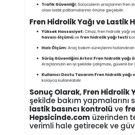
Trafik Güvenliği:
Sürücülerin araçlarının fren sis
olası lastik patlamalarının önüne geçebilir.
Fren Hidrolik Yağı ve Lastik 
Yüksek Hassasiyet:
Cihaz, fren hidrolik yağı v
havası ölçümü
ve
fren hidrolik yağı testi
kon
Hızlı Ölçüm:
Araç bakım süreçlerini hızlandıran
Sürüş Güvenliğini Artırır:
Fren hidrolik yağı ö
Araçlarınızın en iyi şekilde çalışması, güvenli bi
Kullanıcı Dostu Tasarım:
Fren hidrolik yağı 
kolayca kullanılabilir.
Sonuç Olarak
,
Fren Hidrolik 
şekilde bakım yapmalarını sa
lastik basıncı kontrolü
ve
fr
Hepsicinde.com
üzerinden te
verimli hale getirecek ve güv