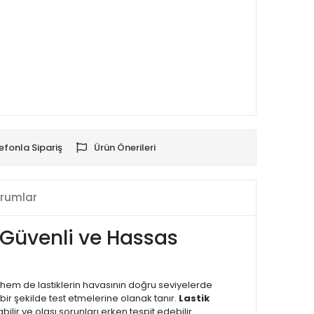
efonla Sipariş
Ürün Önerileri
rumlar
a Güvenli ve Hassas
ın hem de lastiklerin havasının doğru seviyelerde
lay bir şekilde test etmelerine olanak tanır.
Lastik
ilir ve olası sorunları erken tespit edebilir.