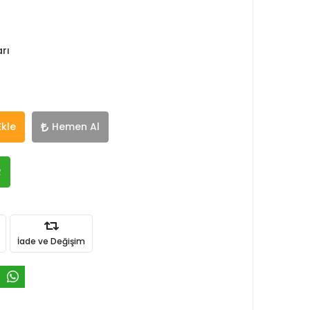
rı
Ekle
Hemen Al
R
İade ve Değişim