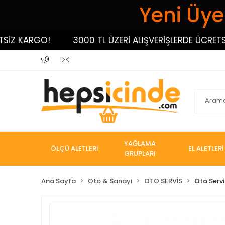
Yeni Üyel
KARGO!
3000 TL ÜZERİ ALIŞVERİŞLERDE ÜCRETSİZ K
YAĞLAMA
ÖLÇÜ ALETLERİ
EL ALETLERİ
GRUPLARI
Ana Sayfa
Oto & Sanayi
OTO SERVİS
Oto Servi