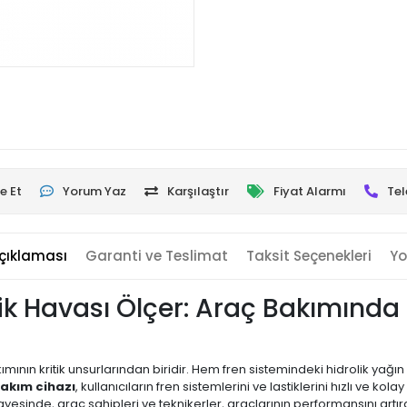
e Et
Yorum Yaz
Karşılaştır
Fiyat Alarmı
Tel
çıklaması
Garanti ve Teslimat
Taksit Seçenekleri
Yo
stik Havası Ölçer: Araç Bakımınd
ımının kritik unsurlarından biridir. Hem fren sistemindeki hidrolik yağ
akım cihazı
, kullanıcıların fren sistemlerini ve lastiklerini hızlı ve ko
sayesinde, araç sahipleri ve teknikerler, araçlarının performansını artırab