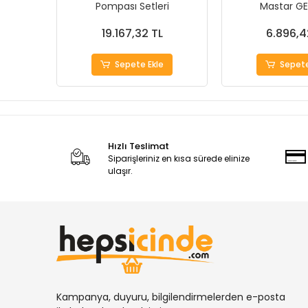
Pompası Setleri
Mastar G
19.167,32 TL
6.896,4
Sepete Ekle
Sepete
Hızlı Teslimat
Siparişleriniz en kısa sürede elinize
ulaşır.
Kampanya, duyuru, bilgilendirmelerden e-posta