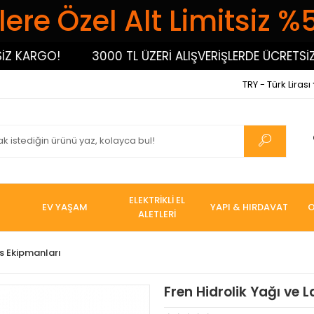
ere Özel Alt Limitsiz %
ARGO!
3000 TL ÜZERİ ALIŞVERİŞLERDE ÜCRETSİZ KAR
TRY - Türk Lirası
ELEKTRİKLİ EL
EV YAŞAM
YAPI & HIRDAVAT
O
ALETLERİ
s Ekipmanları
Fren Hidrolik Yağı ve 