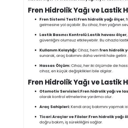
Fren Hidrolik Yağı ve Lastik H
Fren Sistemi Testi:
Fren hidrolik yağı ölçer
, 
gelmesine yol açabilir. Bu cihaz, fren yağının se
Lastik Basıncı Kontrolü:
Lastik havası ölçer
güvenliğini olumsuz etkileyebilir. Bu cihazla last
Kullanım Kolaylığı:
Cihaz, hem
fren hidrolik y
sunarak, araç bakımını daha verimli hale getirir.
Hassas Ölçüm:
Cihaz, her iki ölçümde de hass
cihaz, en küçük değişiklikleri bile algılar.
Fren Hidrolik Yağı ve Lastik
Otomotiv Servisleri:
Fren hidrolik yağı ve la
olarak kontrol etmelerine yardımcı olur.
Araç Sahipleri:
Kendi araç bakımını yapmak istey
Ticari Araçlar ve Filolar:
Fren hidrolik yağı ö
doğru bakım, iş sürekliliğini sağlar.