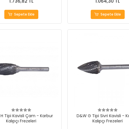
1.736,82 TL
1.064,30 TL
Sepete Ekle
Sepete Ekle
 Tipi Kavisli Çam - Karbur
D&W G Tipi Sivri Kavisli - 
Kalıpçı Frezeleri
Kalıpçı Frezeleri