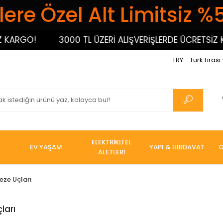
ere Özel Alt Limitsiz %
!
3000 TL ÜZERİ ALIŞVERİŞLERDE ÜCRETSİZ KARGO!
TRY - Türk Lirası
ELEKTRİKLİ EL
EV YAŞAM
YAPI & HIRDAVAT
O
ALETLERİ
eze Uçları
ları