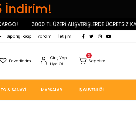
5 İndirim!
3000 TL ÜZERİ ALIŞVERİŞLERDE ÜCRETSİZ KARGO!
Sipariş Takip
Yardım
İletişim
0
Giriş Yap
Favorilerim
Sepetim
Üye Ol
TO & SANAYİ
MARKALAR
İŞ GÜVENLİĞİ