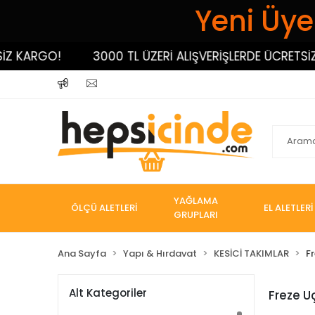
Yeni Üyel
GO!
3000 TL ÜZERİ ALIŞVERİŞLERDE ÜCRETSİZ KARGO
YAĞLAMA
ÖLÇÜ ALETLERİ
EL ALETLERİ
GRUPLARI
Ana Sayfa
Yapı & Hırdavat
KESİCİ TAKIMLAR
Fr
Alt Kategoriler
Freze Uç