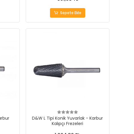
Sepete Ekle
arbur
D&W L Tipi Konik Yuvarlak - Karbur
Kalıpçı Frezeleri