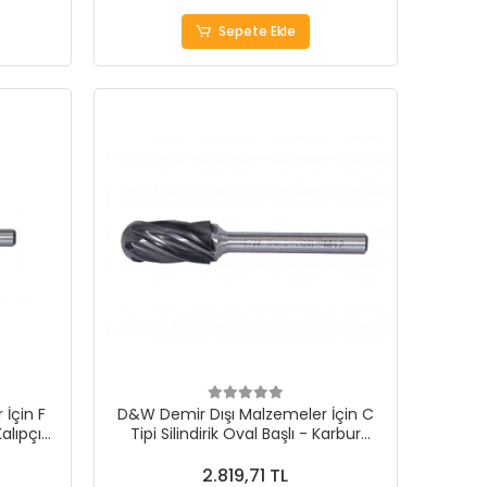
Sepete Ekle
İçin F
D&W Demir Dışı Malzemeler İçin C
Kalıpçı
Tipi Silindirik Oval Başlı - Karbur
Kalıpçı Frezeleri
2.819,71 TL