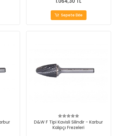
1.064,30 TL
Sepete Ekle
Karbur
D&W F Tipi Kavisli Silindir - Karbur
Kalıpçı Frezeleri