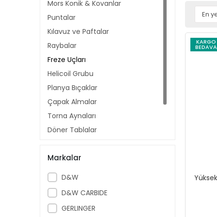
Mors Konik & Kovanlar
Puntalar
Kılavuz ve Paftalar
KARGO
Raybalar
BEDAVA
Freze Uçları
Helicoil Grubu
Planya Bıçaklar
Çapak Almalar
Torna Aynaları
Döner Tablalar
Kalıp Bağlama Setleri
Markalar
Kesici Grubu
D&W
Yüksek
D&W CARBIDE
GERLINGER