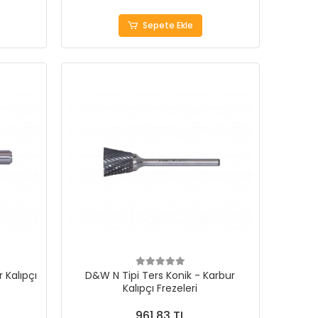
Sepete Ekle
 Kalıpçı
D&W N Tipi Ters Konik - Karbur
Kalıpçı Frezeleri
961,83 TL