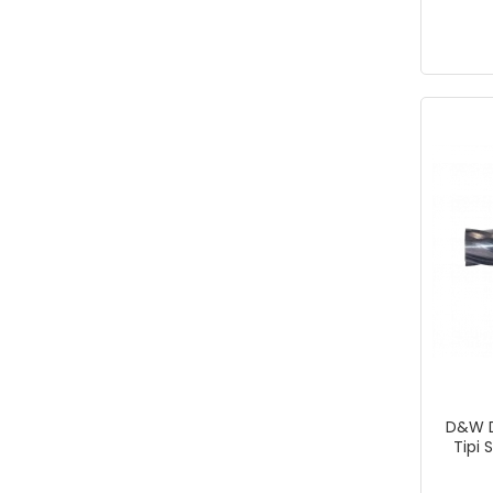
D&W D
Tipi 