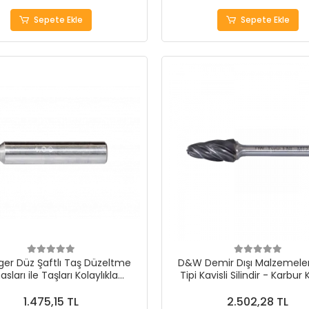
Sepete Ekle
Sepete Ekle
ger Düz Şaftlı Taş Düzeltme
D&W Demir Dışı Malzemeler 
asları ile Taşları Kolaylıkla
Tipi Kavisli Silindir - Karbur 
Düzeltin!
Frezeleri
1.475,15 TL
2.502,28 TL