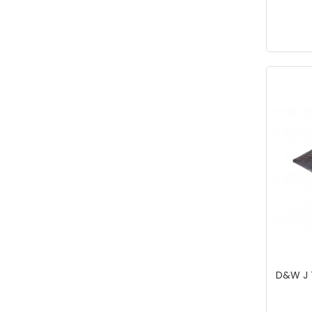
D&W J T