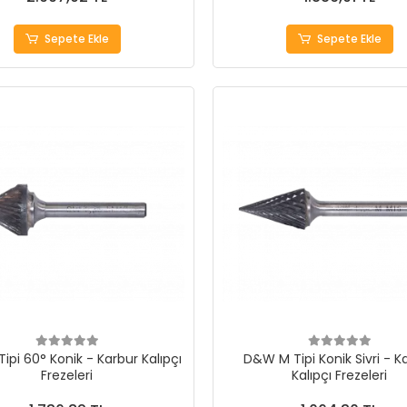
Sepete Ekle
Sepete Ekle
ipi 60° Konik - Karbur Kalıpçı
D&W M Tipi Konik Sivri - K
Frezeleri
Kalıpçı Frezeleri