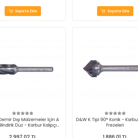
Sepete Ekle
Sepete Ekle
emir Dışı Malzemeler İçin A
D&W K Tipi 90° Konik - Karbur
Silindirik Düz - Karbur Kalıpçı
Frezeleri
Frezeleri
2.997,02 TL
1.886,01 TL