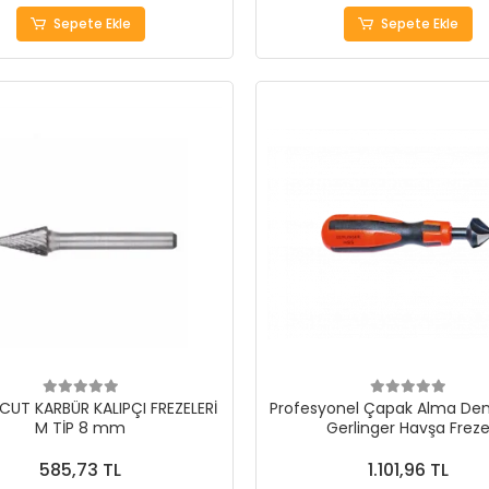
Sepete Ekle
Sepete Ekle
UT KARBÜR KALIPÇI FREZELERİ
Profesyonel Çapak Alma Den
M TİP 8 mm
Gerlinger Havşa Frez
585,73 TL
1.101,96 TL